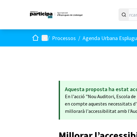
Inici
Menú principal
/
Processos
/
Agenda Urbana Esplugue
Aquesta proposta ha estat ac
En l'acció "Nou Auditori, Escola de
en compte aquestes necessitats d'a
millorarà l'accessibilitat amb l'Aud
Millorar l’accessib