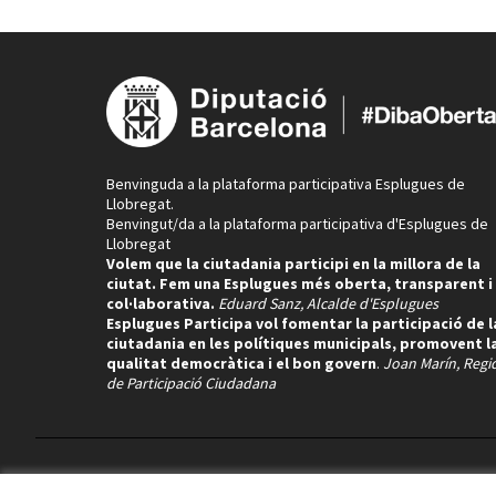
Benvinguda a la plataforma participativa Esplugues de
Llobregat.
Benvingut/da a la plataforma participativa d'Esplugues de
Llobregat
Volem que la ciutadania participi en la millora de la
ciutat. Fem una Esplugues més oberta, transparent i
col·laborativa.
Eduard Sanz, Alcalde d'Esplugues
Esplugues Participa vol fomentar la participació de l
ciutadania en les polítiques municipals, promovent l
qualitat democràtica i el bon govern
.
Joan Marín, Regi
de Participació Ciudadana
Termes i condicions d'ús
Configuració de les galetes