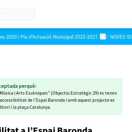
Menú d'usuari
s 2030 i Pla d'Actuació Municipal 2023-2027
/
NOVES ID
ceptada perquè:
 Música i Arts Escèniques" (Objectiu Estratègic 29) es tenen
ccessibilitat de l'Espai Baronda i amb aquest projecte es
itori i la plaça Catalunya.
ilitat a l’Espai Baronda