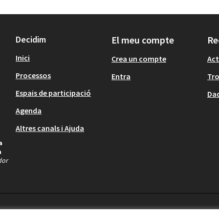
Decidim
El meu compte
Re
Inici
Crea un compte
Act
Processos
Entra
Tr
Espais de participació
Dad
Agenda
Altres canals i Ajuda
a
a
dor