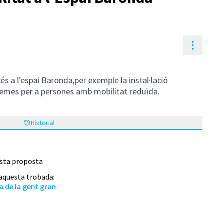
Contr
cés a l'espai Baronda,per exemple la instal·lació
temes per a persones amb mobilitat reduïda.
Historial
esta proposta
 aquesta trobada:
 de la gent gran