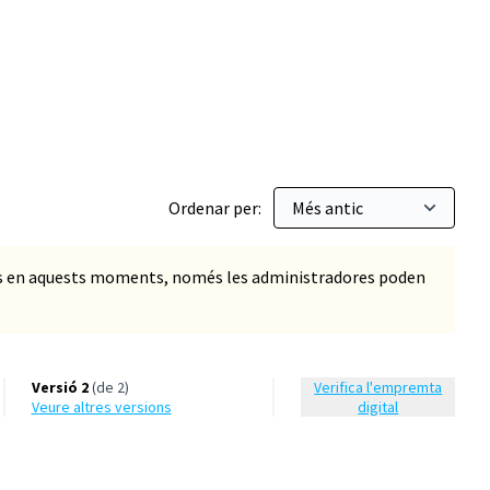
de drets
Ordenar per:
ts en aquests moments, només les administradores poden
Versió 2
(de 2)
Verifica l'empremta
veure altres versions
digital