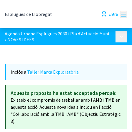
Menú
Esplugues de Llobregat
Entra
Agenda Urbana Esplugues 2030 i Pla d'Actuació Municipal 2023-2027
Menú p
/
NOVES IDEES
Inclòs a
Taller Marxa Exploratòria
Aquesta proposta ha estat acceptada perquè:
Existeix el compromís de treballar amb l'AMB i TMB en
aquesta acció. Aquesta nova idea s'inclou en l'acció
"Col·laboració amb la TMB i AMB" (Objectiu Estratègic
8).