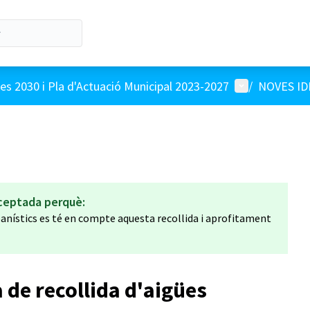
Menú d'usuari
s 2030 i Pla d'Actuació Municipal 2023-2027
/
NOVES ID
ceptada perquè:
nístics es té en compte aquesta recollida i aprofitament
a de recollida d'aigües