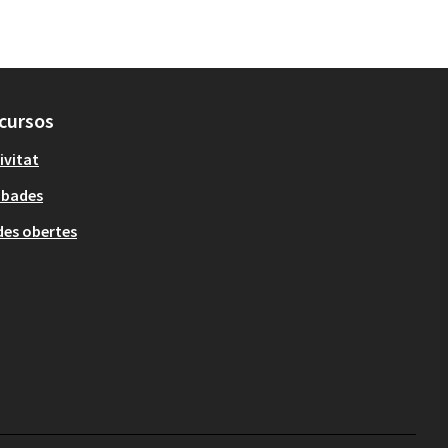
cursos
ivitat
obades
es obertes