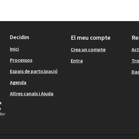
Decidim
El meu compte
Re
Inici
Crea un compte
Act
Processos
Entra
Tr
Espais de participació
Dad
Agenda
Altres canals i Ajuda
a
a
dor