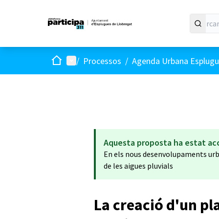
Inici
Menú principal
/
Processos
/
Agenda Urbana Esplugue
Aquesta proposta ha estat ac
En els nous desenvolupaments urba
de les aigues pluvials
La creació d'un pl