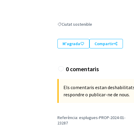
Ciutat sostenible
Resultats en filtrar per: Ciutat sostenible
M'agrada
Compartir
0 comentaris
Els comentaris estan deshabilita
respondre o publicar-ne de nous.
Referència: esplugues-PROP-2024-01-
23287