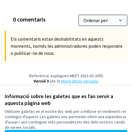
0 comentaris
Els comentaris estan deshabilitats en aquests
moments, només les administradores poden respondre
o publicar-ne de nous.
Referència: esplugues-MEET-2023-03-2092
Versió 3
(de 3)
veure altres versions
Afegir al calendari
Informació sobre les galetes que es fan servir a
aquesta pàgina web
Termes i condicions d'ús
Configuració de les galetes
Utilitzem galetes en el nostre lloc web per a millorar el rendiment i el
Esplugues de Llobregat a X
Esplugues de Llobregat a Facebook
Esplugues de Llobregat a Instagram
Esplugues de Llobregat a YouTube
contingut d'aquest. Les galetes ens permeten oferir una experiència
d'usuari i uns continguts més personalitzats des dels nostres canals
(Enllaç extern)
(Enllaç extern)
(Enllaç extern)
(Enllaç extern)
Català
de xarxes socials.
Triar la llengua
Elegir el idioma