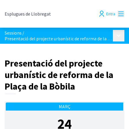
Menú
Esplugues de Llobregat
Entra
Sessions
/
Menú p
Presentació del projecte urbanístic de reforma de la Plaça de la Bòbila
Presentació del projecte
urbanístic de reforma de la
Plaça de la Bòbila
MARÇ
24