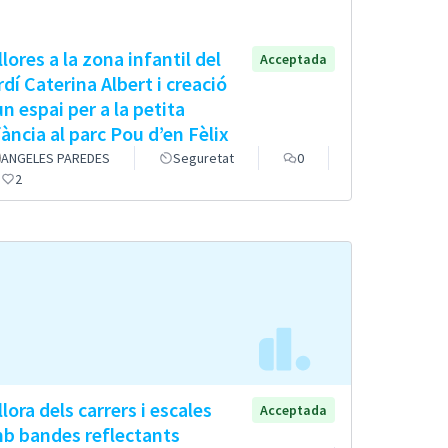
llores a la zona infantil del
Acceptada
rdí Caterina Albert i creació
un espai per a la petita
fància al parc Pou d’en Fèlix
ANGELES PAREDES
Seguretat
0
2
llora dels carrers i escales
Acceptada
b bandes reflectants