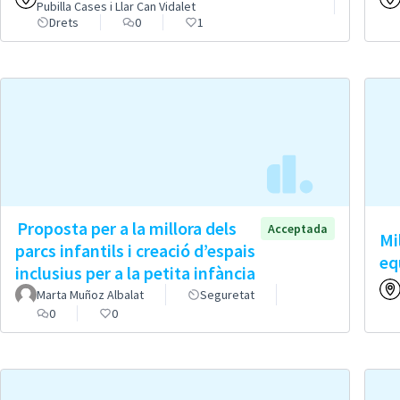
Pubilla Cases i Llar Can Vidalet
Drets
0
1
Proposta per a la millora dels
Acceptada
Mi
parcs infantils i creació d’espais
eq
inclusius per a la petita infància
Marta Muñoz Albalat
Seguretat
0
0