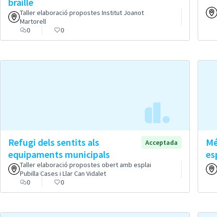
braille
Taller elaboració propostes Institut Joanot
Martorell
0
0
Refugi dels sentits als
Mé
Acceptada
equipaments municipals
es
Taller elaboració propostes obert amb esplai
Pubilla Cases i Llar Can Vidalet
0
0