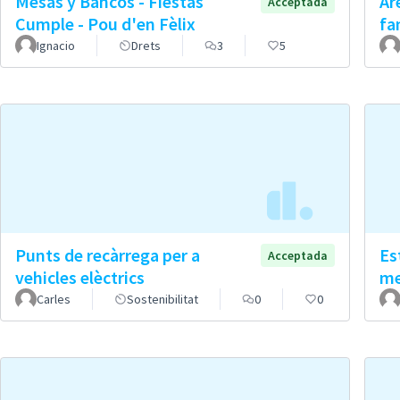
Mesas y Bancos - Fiestas
Ar
Acceptada
Cumple - Pou d'en Fèlix
fa
Ignacio
Drets
3
5
Punts de recàrrega per a
Es
Acceptada
vehicles elèctrics
me
Carles
Sostenibilitat
0
0