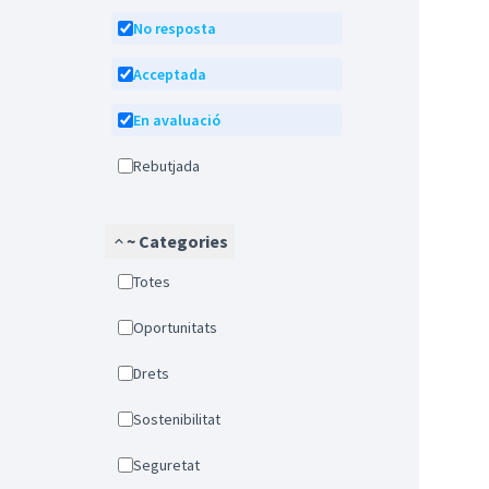
No resposta
Acceptada
En avaluació
Rebutjada
~ Categories
Totes
Oportunitats
Drets
Sostenibilitat
Seguretat