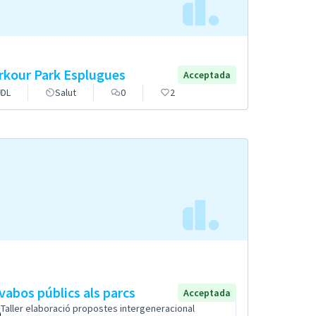
rkour Park Esplugues
Acceptada
DL
Salut
0
2
vabos públics als parcs
Acceptada
Taller elaboració propostes intergeneracional