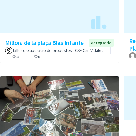
Re
Millora de la plaça Blas Infante
Acceptada
Pl
Taller d'elaboració de propostes - CSE Can Vidalet
0
0