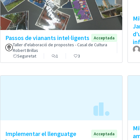
Mi
Ja
d’
Passos de vianants intel·ligents
Acceptada
in
Taller d'elaboració de propostes - Casal de Cultura
Robert Brillas
Seguretat
1
3
Mi
Implementar el llenguatge
Acceptada
am