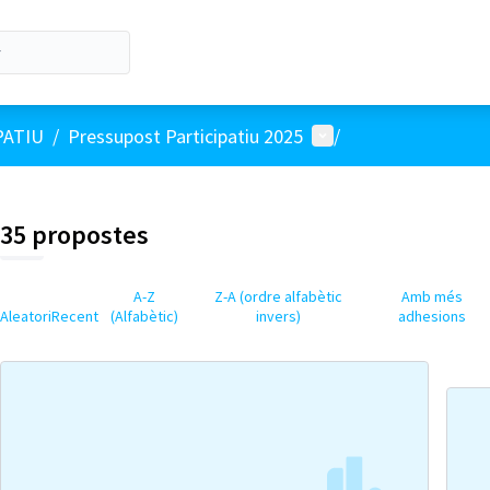
Menú d'usuari
PATIU
/
Pressupost Participatiu 2025
/
35 propostes
A-Z
Z-A (ordre alfabètic
Amb més
Aleatori
Recent
(Alfabètic)
invers)
adhesions