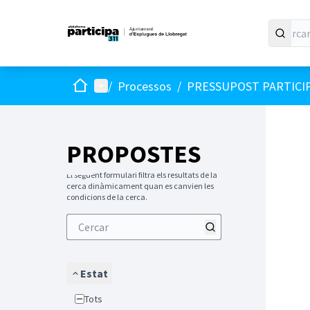
Inici
Menú principal
/
Processos
/
PRESSUPOST PARTICI
PROPOSTES
El següent formulari filtra els resultats de la
cerca dinàmicament quan es canvien les
condicions de la cerca.
Estat
Tots