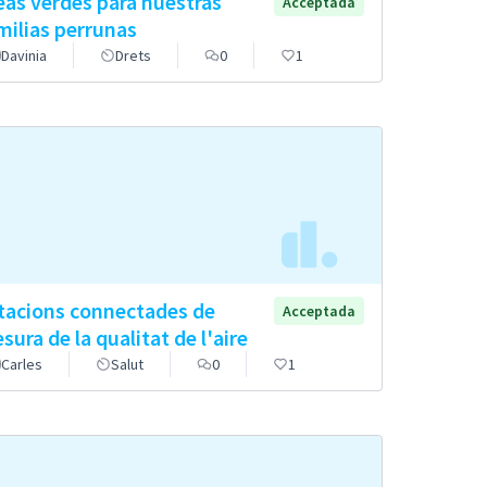
eas verdes para nuestras
Acceptada
milias perrunas
Davinia
Drets
0
1
tacions connectades de
Acceptada
sura de la qualitat de l'aire
Carles
Salut
0
1