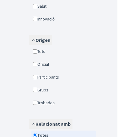
Salut
Innovació
Origen
Tots
Oficial
Participants
Grups
Trobades
Relacionat amb
Totes