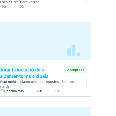
Escola Garbí Pere Vergés
0
3
llorar la inclusió dels
Acceptada
uipaments municipals
Punt mòbil d'elaboració de propostes - Sant Jordi
(tarda)
Oportunitats
0
0