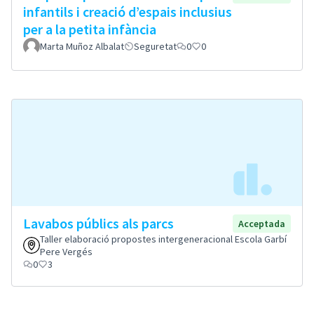
infantils i creació d’espais inclusius
per a la petita infància
Marta Muñoz Albalat
Seguretat
0
0
Lavabos públics als parcs
Acceptada
Taller elaboració propostes intergeneracional Escola Garbí
Pere Vergés
0
3