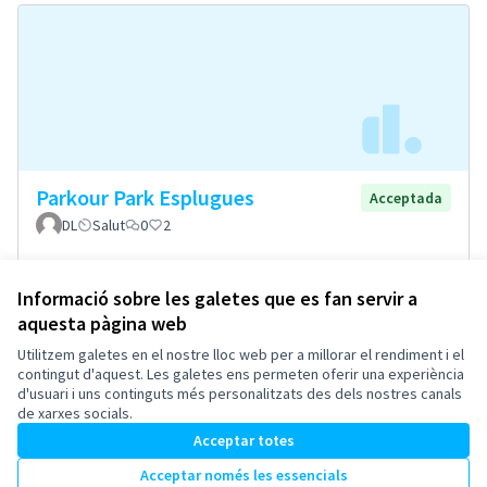
Parkour Park Esplugues
Acceptada
DL
Salut
0
2
Informació sobre les galetes que es fan servir a
aquesta pàgina web
Termes i condicions d'ús
Configuració de les galetes
Utilitzem galetes en el nostre lloc web per a millorar el rendiment i el
Esplugues de Llobregat a X
Esplugues de Llobregat a Facebook
Esplugues de Llobregat a Instagram
Esplugues de Llobregat a YouTube
contingut d'aquest. Les galetes ens permeten oferir una experiència
d'usuari i uns continguts més personalitzats des dels nostres canals
(Enllaç extern)
(Enllaç extern)
(Enllaç extern)
(Enllaç extern)
Català
de xarxes socials.
Triar la llengua
Elegir el idioma
Acceptar totes
Acceptar només les essencials