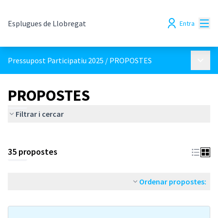
Menú
Esplugues de Llobregat
Entra
Menú p
Pressupost Participatiu 2025
/
PROPOSTES
PROPOSTES
Filtrar i cercar
35 propostes
Ordenar propostes: