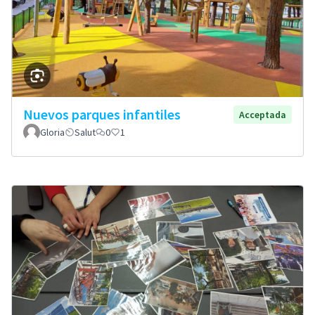
Nuevos parques infantiles
Acceptada
Gloria
Salut
0
1