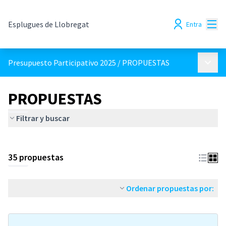
Menú
Esplugues de Llobregat
Entra
Menú p
Presupuesto Participativo 2025
/
PROPUESTAS
PROPUESTAS
Filtrar y buscar
35 propuestas
Ordenar propuestas por: