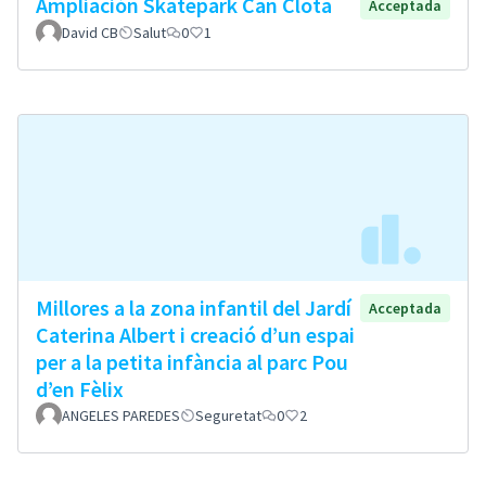
Ampliación Skatepark Can Clota
Acceptada
David CB
Salut
0
1
Millores a la zona infantil del Jardí
Acceptada
Caterina Albert i creació d’un espai
per a la petita infància al parc Pou
d’en Fèlix
ANGELES PAREDES
Seguretat
0
2