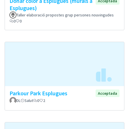
Donar color a Esplugues (murals a
Acceptada
Esplugues)
Taller elaboració propostes grup persones nouvingudes
0
0
Parkour Park Esplugues
Acceptada
DL
Salut
0
2