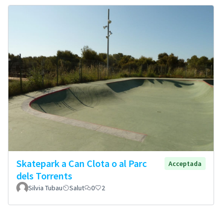
Skatepark a Can Clota o al Parc
Acceptada
dels Torrents
Silvia Tubau
Salut
0
2