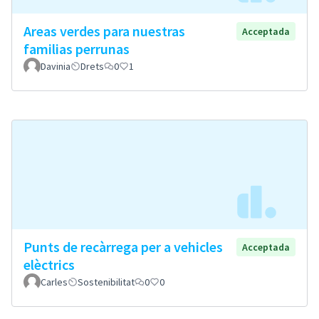
Areas verdes para nuestras
Acceptada
familias perrunas
Davinia
Drets
0
1
Punts de recàrrega per a vehicles
Acceptada
elèctrics
Carles
Sostenibilitat
0
0