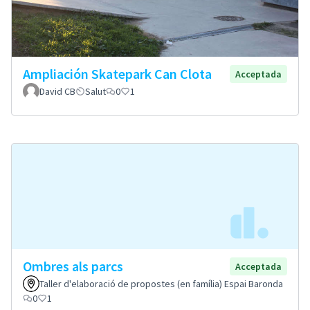
Ampliación Skatepark Can Clota
Acceptada
David CB
Salut
0
1
Ombres als parcs
Acceptada
Taller d'elaboració de propostes (en família) Espai Baronda
0
1