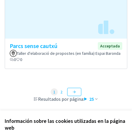
Parcs sense cautxú
Acceptada
Taller d'elaboració de propostes (en família) Espai Baronda
0
0
1
2
Resultados por página:
25
Información sobre las cookies utilizadas en la página
web
Términos y condiciones de uso