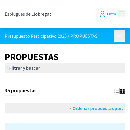
Menú
Esplugues de Llobregat
Entra
Menú p
Presupuesto Participativo 2025
/
PROPUESTAS
PROPUESTAS
Filtrar y buscar
35 propuestas
Ordenar propuestas por: