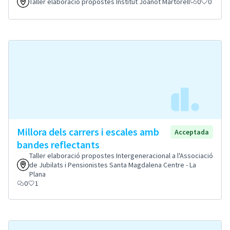
Taller elaboració propostes Institut Joanot Martorell
0
0
Millora dels carrers i escales amb
Acceptada
bandes reflectants
Taller elaboració propostes Intergeneracional a l'Associació
de Jubilats i Pensionistes Santa Magdalena Centre - La
Plana
0
1