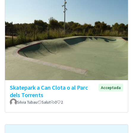
Skatepark a Can Clota o al Parc
Acceptada
dels Torrents
Silvia Tubau
Salut
0
2