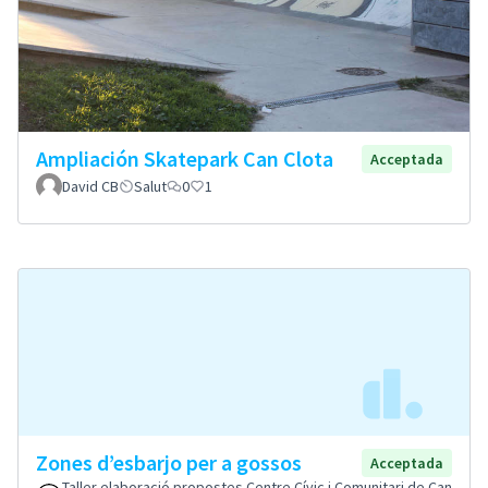
Ampliación Skatepark Can Clota
Acceptada
David CB
Salut
0
1
Zones d’esbarjo per a gossos
Acceptada
Taller elaboració propostes Centre Cívic i Comunitari de Can