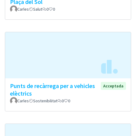
Plaça del Sol
Carles
Salut
0
0
Punts de recàrrega per a vehicles
Acceptada
elèctrics
Carles
Sostenibilitat
0
0