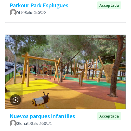
Parkour Park Esplugues
Acceptada
DL
Salut
0
2
Nuevos parques infantiles
Acceptada
Gloria
Salut
0
1