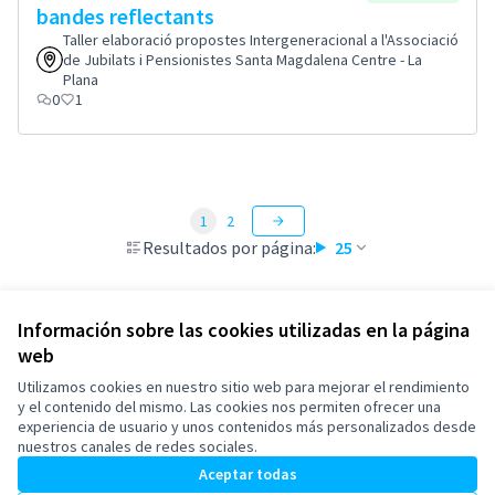
bandes reflectants
Taller elaboració propostes Intergeneracional a l'Associació
de Jubilats i Pensionistes Santa Magdalena Centre - La
Plana
0
1
1
2
Resultados por página:
25
Información sobre las cookies utilizadas en la página
web
Términos y condiciones de uso
Configuración de cookies
Utilizamos cookies en nuestro sitio web para mejorar el rendimiento
Esplugues de Llobregat en X
Esplugues de Llobregat en Facebook
Esplugues de Llobregat en Instagram
Esplugues de Llobregat en YouTube
y el contenido del mismo. Las cookies nos permiten ofrecer una
experiencia de usuario y unos contenidos más personalizados desde
(Enlace externo)
(Enlace externo)
(Enlace externo)
(Enlace externo)
Castellano
nuestros canales de redes sociales.
Triar la llengua
Elegir el idioma
Aceptar todas