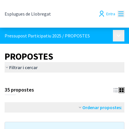
Menú
Esplugues de Llobregat
Entra
Menú p
Pressupost Participatiu 2025
/
PROPOSTES
PROPOSTES
Filtrar i cercar
35 propostes
Ordenar propostes: