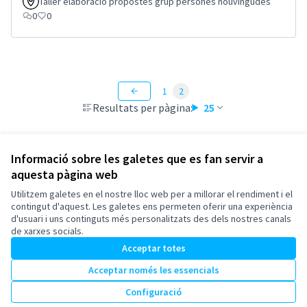
Taller elaboració propostes grup persones nouvingudes
0
0
1
2
Resultats per pàgina:
25
Informació sobre les galetes que es fan servir a
aquesta pàgina web
Termes i condicions d'ús
Configuració de les galetes
Utilitzem galetes en el nostre lloc web per a millorar el rendiment i el
Esplugues de Llobregat a X
Esplugues de Llobregat a Facebook
Esplugues de Llobregat a Instagram
Esplugues de Llobregat a YouTube
contingut d'aquest. Les galetes ens permeten oferir una experiència
d'usuari i uns continguts més personalitzats des dels nostres canals
(Enllaç extern)
(Enllaç extern)
(Enllaç extern)
(Enllaç extern)
Català
de xarxes socials.
Triar la llengua
Elegir el idioma
Acceptar totes
Acceptar només les essencials
Amb llicènc
(Enllaç exte
Configuració
(Enllaç extern)
Web creada amb
programari lliure
.