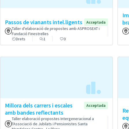
Im
Passos de vianants intel.ligents
bra
Acceptada
Taller d'elaboració de propostes amb ASPROSEAT i
Fundació Finestrelles
Drets
1
0
Millora dels carrers i escales
Acceptada
Re
amb bandes reflectants
eq
Taller elaboració propostes Intergeneracional a
l'Associació de Jubilats i Pensionistes Santa