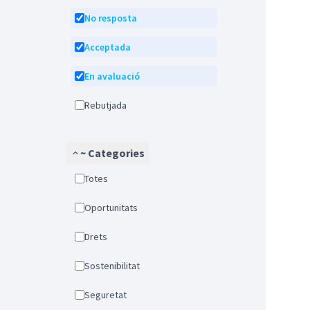
No resposta
Acceptada
En avaluació
Rebutjada
~ Categories
Totes
Oportunitats
Drets
Sostenibilitat
Seguretat