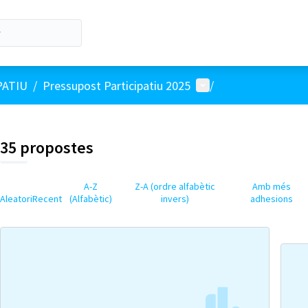
Menú d'usuari
PATIU
/
Pressupost Participatiu 2025
/
35 propostes
A-Z
Z-A (ordre alfabètic
Amb més
Aleatori
Recent
(Alfabètic)
invers)
adhesions