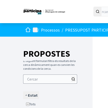
Inici
Menú principal
/
Processos
/
PRESSUPOST PARTICI
PROPOSTES
El següent formulari filtra els resultats de la
cerca dinàmicament quan es canvien les
condicions de la cerca.
Estat
Tots