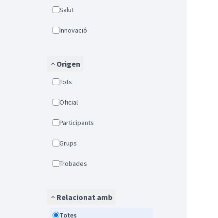
Salut
Innovació
Origen
Tots
Oficial
Participants
Grups
Trobades
Relacionat amb
Totes