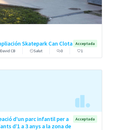
pliación Skatepark Can Clota
Acceptada
David CB
Salut
0
1
eació d’un parc infantil per a
Acceptada
fants d’1 a 3 anys a la zona de