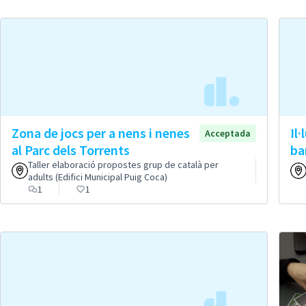
Zona de jocs per a nens i nenes
Il
Acceptada
al Parc dels Torrents
ba
Taller elaboració propostes grup de català per
adults (Edifici Municipal Puig Coca)
1
1