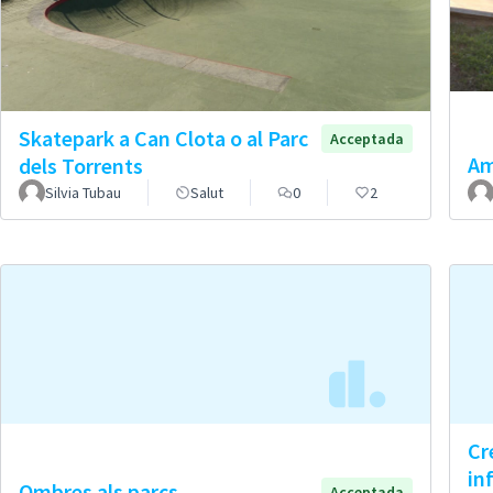
Skatepark a Can Clota o al Parc
Acceptada
Am
dels Torrents
Silvia Tubau
Salut
0
2
Cr
in
Ombres als parcs
Acceptada