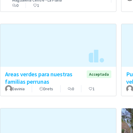
Magdalena Centre - La Plana
0
1
Areas verdes para nuestras
Pu
Acceptada
familias perrunas
ve
Davinia
Drets
0
1