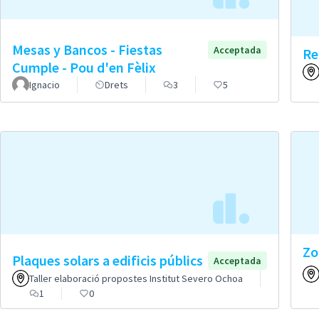
Mesas y Bancos - Fiestas
Acceptada
Re
Cumple - Pou d'en Fèlix
Ignacio
Drets
3
5
Zo
Plaques solars a edificis públics
Acceptada
Taller elaboració propostes Institut Severo Ochoa
1
0