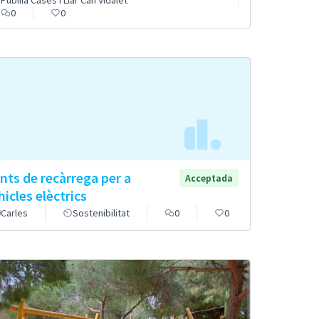
Pubilla Cases i Llar Can Vidalet
0
0
nts de recàrrega per a
Acceptada
hicles elèctrics
Carles
Sostenibilitat
0
0