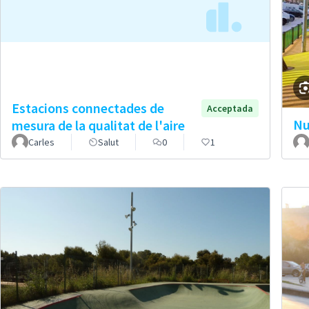
Estacions connectades de
Acceptada
Nu
mesura de la qualitat de l'aire
Carles
Salut
0
1