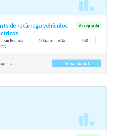
nts de recàrrega vehículos
Acceptada
éctricos
Joan Escoda
Sostenibilitat
0
2
Suports
Donar suport