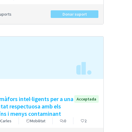
Suports
Donar suport
màfors intel·ligents per a una
Acceptada
utat respectuosa amb els
ïns i menys contaminant
Carles
Mobilitat
0
2