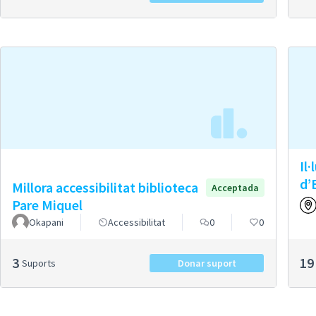
Il
d’
Millora accessibilitat biblioteca
Acceptada
Pare Miquel
Okapani
Accessibilitat
0
0
3
19
Suports
Donar suport