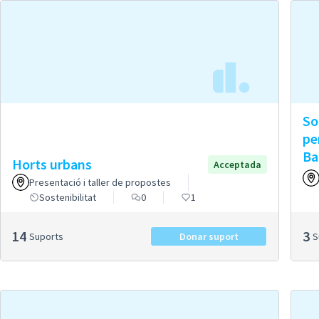
So
per
Ba
Horts urbans
Acceptada
Presentació i taller de propostes
Sostenibilitat
0
1
14
3
Suports
Donar suport