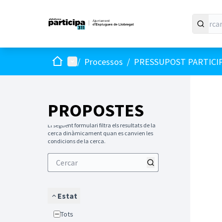
Inici
Menú principal
/
Processos
/
PRESSUPOST PARTICI
PROPOSTES
El següent formulari filtra els resultats de la
cerca dinàmicament quan es canvien les
condicions de la cerca.
Estat
Tots