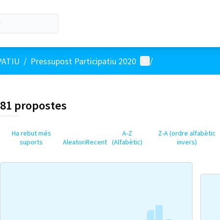
Menú d'usuari
PATIU
/
Pressupost Participatiu 2020
/
81 propostes
Ha rebut més
A-Z
Z-A (ordre alfabètic
suports
Aleatori
Recent
(Alfabètic)
invers)