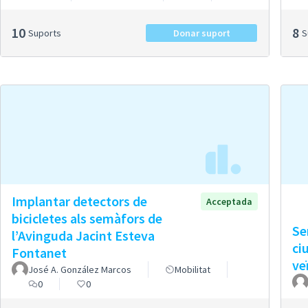
10
8
Suports
Donar suport
Implantar detectors de
Acceptada
bicicletes als semàfors de
Se
l’Avinguda Jacint Esteva
ci
Fontanet
ve
José A. González Marcos
Mobilitat
0
0