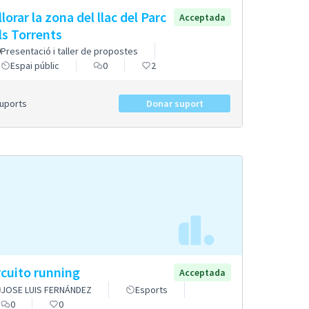
llorar la zona del llac del Parc
Acceptada
ls Torrents
Presentació i taller de propostes
Espai públic
0
2
Suports
Donar suport
rcuito running
Acceptada
JOSE LUIS FERNÁNDEZ
Esports
0
0