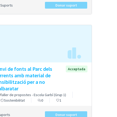
Suports
Donar suport
nvi de fonts al Parc dels
Acceptada
rrents amb material de
nsibilització per a no
lbaratar
Taller de propostes - Escola Garbí (Grup 1)
Sostenibilitat
0
1
Suports
Donar suport