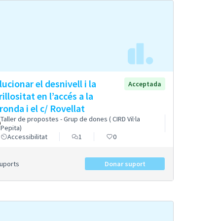
lucionar el desnivell i la
Acceptada
illositat en l’accés a la
ronda i el c/ Rovellat
Taller de propostes - Grup de dones ( CIRD Vil·la
Pepita)
Accessibilitat
1
0
Suports
Donar suport