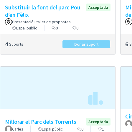
Substituir la font del parc Pou
Mi
Acceptada
d’en Fèlix
de
Presentació i taller de propostes
Espai públic
0
0
4
6
Suports
Donar suport
Ci
Millorar el Parc dels Torrents
Acceptada
Carles
Espai públic
0
1