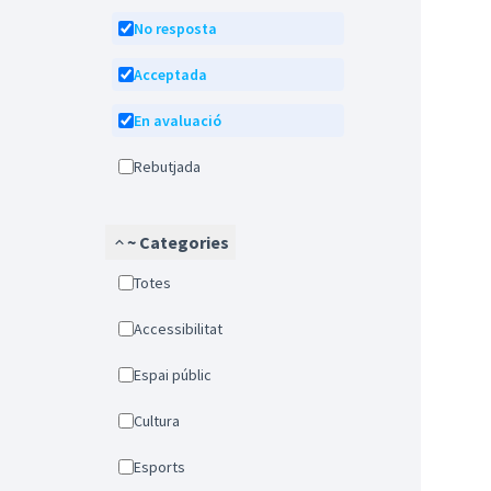
No resposta
Acceptada
En avaluació
Rebutjada
~ Categories
Totes
Accessibilitat
Espai públic
Cultura
Esports