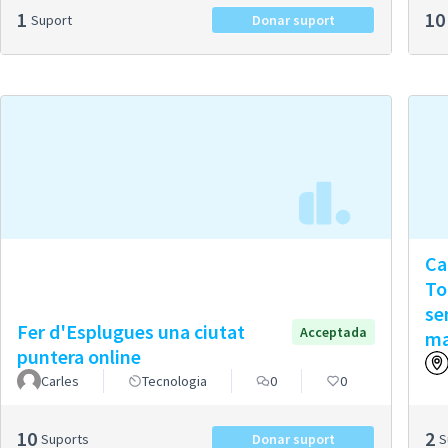
1
10
Suport
Donar suport
Ca
To
se
Fer d'Esplugues una ciutat
Acceptada
ma
puntera online
Carles
Tecnologia
0
0
10
2
Suports
Donar suport