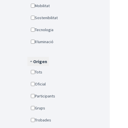
Mobilitat
Sostenibilitat
Tecnologia
Il·luminació
Origen
Tots
Oficial
Participants
Grups
Trobades