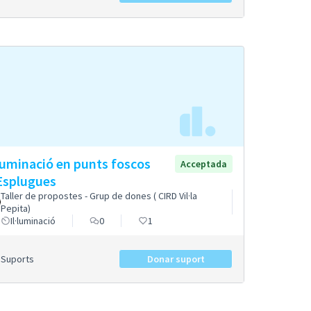
·luminació en punts foscos
Acceptada
Esplugues
Taller de propostes - Grup de dones ( CIRD Vil·la
Pepita)
Il·luminació
0
1
Suports
Donar suport