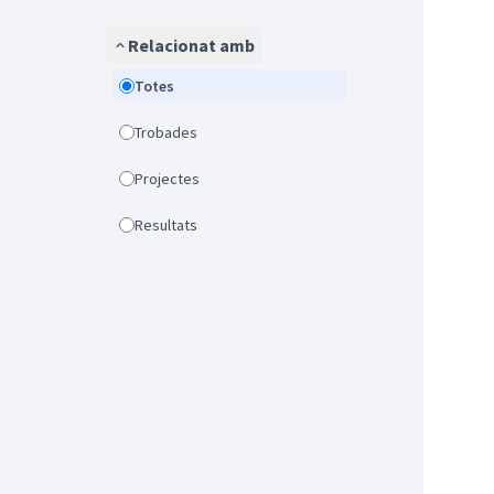
Relacionat amb
Totes
Trobades
Projectes
Resultats