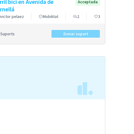
rril bici en Avenida de
Acceptada
rnellá
victor pelaez
Mobilitat
2
3
Suports
Donar suport