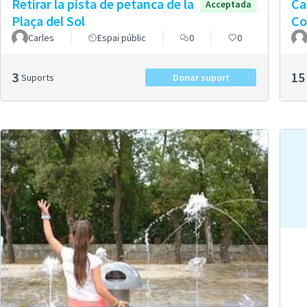
Retirar la pista de petanca de la
Ca
Acceptada
Plaça del Sol
Co
Carles
Espai públic
0
0
3
15
Suports
Donar suport