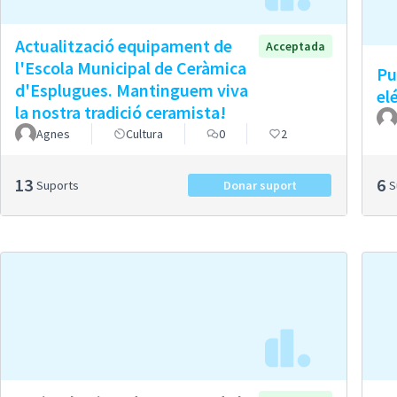
Actualització equipament de
Acceptada
l'Escola Municipal de Ceràmica
Pu
d'Esplugues. Mantinguem viva
el
la nostra tradició ceramista!
Agnes
Cultura
0
2
13
6
Suports
Donar suport