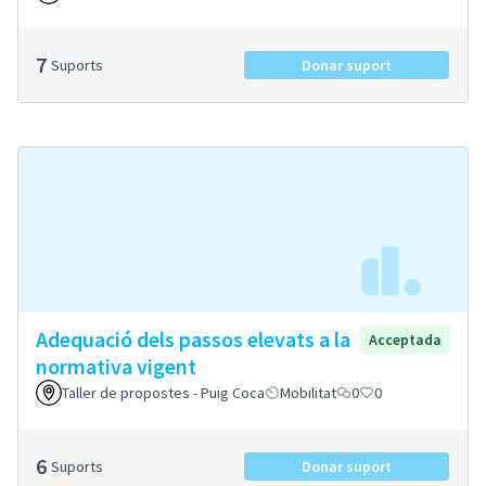
7
Suports
Donar suport
Adequació dels passos elevats a la
Acceptada
normativa vigent
Taller de propostes - Puig Coca
Mobilitat
0
0
6
Suports
Donar suport