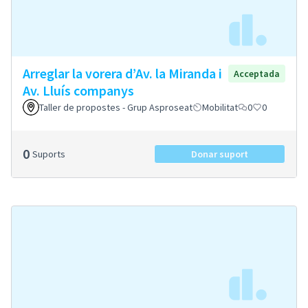
Arreglar la vorera d’Av. la Miranda i
Acceptada
Av. Lluís companys
Taller de propostes - Grup Asproseat
Mobilitat
0
0
0
Suports
Donar suport