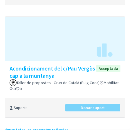
Acondicionament del c/Pau Vergòs
Acceptada
cap a la muntanya
Taller de propostes - Grup de Català (Puig Coca)
Mobilitat
0
0
2
Suports
Donar suport
Veure totes les propostes retirades