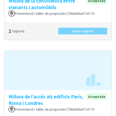
Millora de la convivència entre
Acceptada
vianants i automòbils
Presentació i taller de propostes
Mobilitat
0
0
2
Suports
Donar suport
Millora de l’accés als edificis París,
Acceptada
Roma i Londres
Presentació i taller de propostes
Mobilitat
0
0