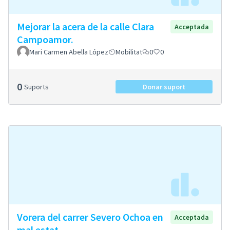
Mejorar la acera de la calle Clara
Acceptada
Campoamor.
Mari Carmen Abella López
Mobilitat
0
0
0
Suports
Donar suport
Vorera del carrer Severo Ochoa en
Acceptada
mal estat