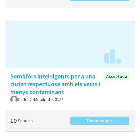
Semàfors intel·ligents per a una
Acceptada
ciutat respectuosa amb els veïns i
menys contaminant
Carles
Mobilitat
0
2
10
Suports
Donar suport