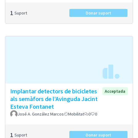
1
Suport
Donar suport
Implantar detectors de bicicletes
Acceptada
als semàfors de l’Avinguda Jacint
Esteva Fontanet
José A. González Marcos
Mobilitat
0
0
1
Suport
Donar suport