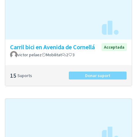
Carril bici en Avenida de Cornellá
Acceptada
victor pelaez
Mobilitat
2
3
15
Suports
Donar suport