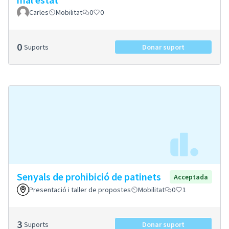
Carles
Mobilitat
0
0
0
Suports
Donar suport
Senyals de prohibició de patinets
Acceptada
Presentació i taller de propostes
Mobilitat
0
1
3
Suports
Donar suport