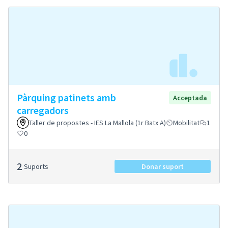
Pàrquing patinets amb
Acceptada
carregadors
Taller de propostes - IES La Mallola (1r Batx A)
Mobilitat
1
0
2
Suports
Donar suport