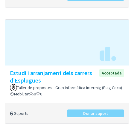
Estudi i arranjament dels carrers
Acceptada
d’Esplugues
Taller de propostes - Grup Informàtica Intermig (Puig Coca)
Mobilitat
0
0
6
Suports
Donar suport