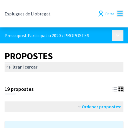
Menú
Esplugues de Llobregat
Entra
Menú p
Pressupost Participatiu 2020
/
PROPOSTES
PROPOSTES
Filtrar i cercar
19 propostes
Ordenar propostes: