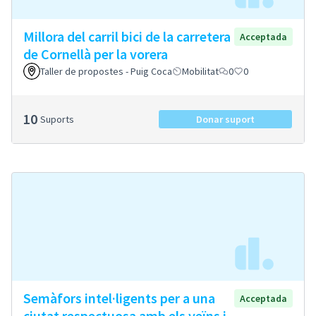
Millora del carril bici de la carretera
Acceptada
de Cornellà per la vorera
Taller de propostes - Puig Coca
Mobilitat
0
0
10
Suports
Donar suport
Semàfors intel·ligents per a una
Acceptada
ciutat respectuosa amb els veïns i