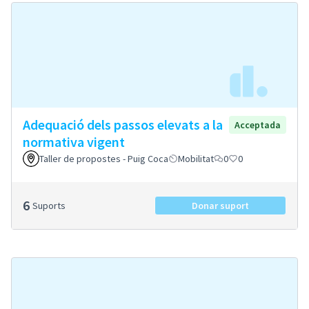
Adequació dels passos elevats a la
Acceptada
normativa vigent
Taller de propostes - Puig Coca
Mobilitat
0
0
6
Suports
Donar suport