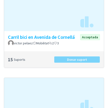
Carril bici en Avenida de Cornellá
Acceptada
victor pelaez
Mobilitat
2
3
15
Suports
Donar suport