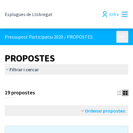
Menú
Esplugues de Llobregat
Entra
Menú p
Pressupost Participatiu 2020
/
PROPOSTES
PROPOSTES
Filtrar i cercar
19 propostes
Ordenar propostes: