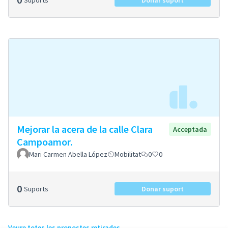
Suports
Donar suport
Mejorar la acera de la calle Clara
Acceptada
Campoamor.
Mari Carmen Abella López
Mobilitat
0
0
0
Suports
Donar suport
Veure totes les propostes retirades