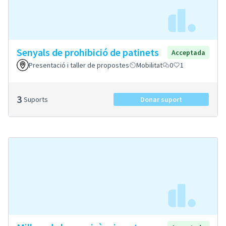
Senyals de prohibició de patinets
Acceptada
Presentació i taller de propostes
Mobilitat
0
1
3
Suports
Donar suport