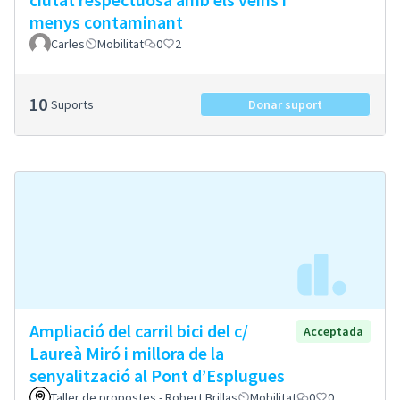
menys contaminant
Carles
Mobilitat
0
2
10
Suports
Donar suport
Ampliació del carril bici del c/
Acceptada
Laureà Miró i millora de la
senyalització al Pont d’Esplugues
Taller de propostes - Robert Brillas
Mobilitat
0
0