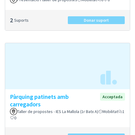
2
Suports
Donar suport
Pàrquing patinets amb
Acceptada
carregadors
Taller de propostes - IES La Mallola (1r Batx A)
Mobilitat
1
0