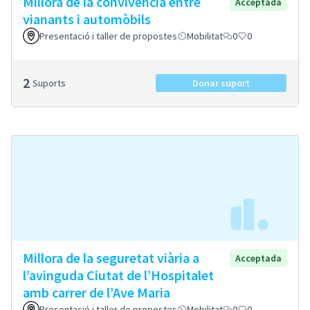
Millora de la convivència entre
Acceptada
vianants i automòbils
Presentació i taller de propostes
Mobilitat
0
0
2
Suports
Donar suport
Millora de la seguretat viària a
Acceptada
l’avinguda Ciutat de l’Hospitalet
amb carrer de l’Ave Maria
Presentació i taller de propostes
Mobilitat
0
0