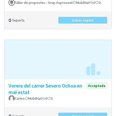
Taller de propostes - Grup Asproseat
Mobilitat
0
0
0
Suports
Donar suport
Vorera del carrer Severo Ochoa en
Acceptada
mal estat
Carles
Mobilitat
0
0
0