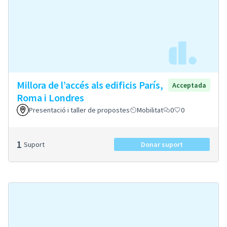
Millora de l’accés als edificis París,
Acceptada
Roma i Londres
Presentació i taller de propostes
Mobilitat
0
0
1
Suport
Donar suport