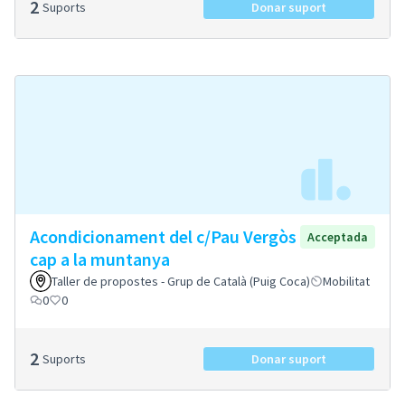
2
Suports
Donar suport
Acondicionament del c/Pau Vergòs
Acceptada
cap a la muntanya
Taller de propostes - Grup de Català (Puig Coca)
Mobilitat
0
0
2
Suports
Donar suport