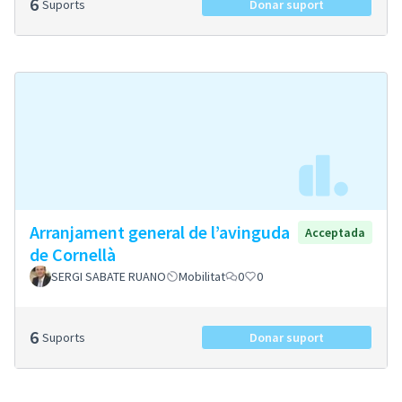
6
Suports
Donar suport
Arranjament general de l’avinguda
Acceptada
de Cornellà
SERGI SABATE RUANO
Mobilitat
0
0
6
Suports
Donar suport