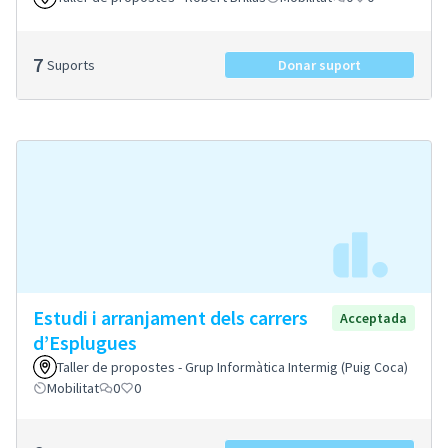
7
Suports
Donar suport
Estudi i arranjament dels carrers
Acceptada
d’Esplugues
Taller de propostes - Grup Informàtica Intermig (Puig Coca)
Mobilitat
0
0