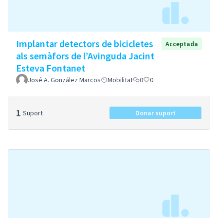
Implantar detectors de bicicletes
Acceptada
als semàfors de l’Avinguda Jacint
Esteva Fontanet
José A. González Marcos
Mobilitat
0
0
1
Suport
Donar suport