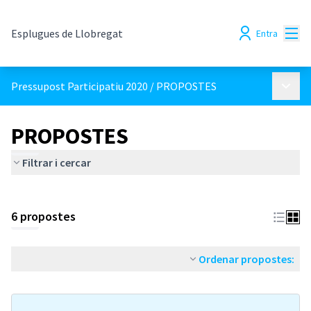
Menú
Esplugues de Llobregat
Entra
Menú p
Pressupost Participatiu 2020
/
PROPOSTES
PROPOSTES
Filtrar i cercar
6 propostes
Ordenar propostes: