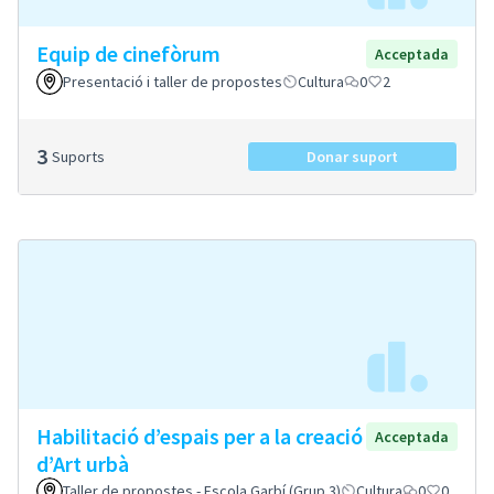
Equip de cinefòrum
Acceptada
Presentació i taller de propostes
Cultura
0
2
3
Suports
Donar suport
Habilitació d’espais per a la creació
Acceptada
d’Art urbà
Taller de propostes - Escola Garbí (Grup 3)
Cultura
0
0