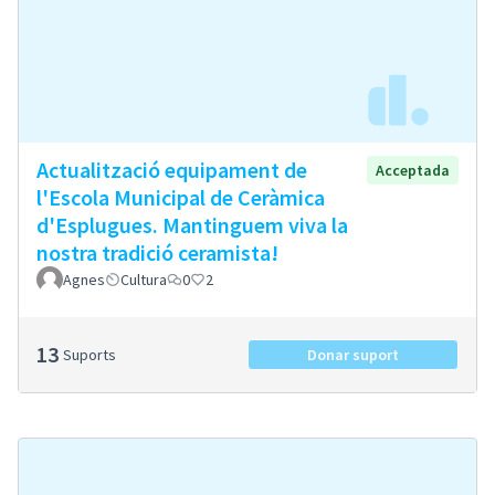
Actualització equipament de
Acceptada
l'Escola Municipal de Ceràmica
d'Esplugues. Mantinguem viva la
nostra tradició ceramista!
Agnes
Cultura
0
2
13
Suports
Donar suport