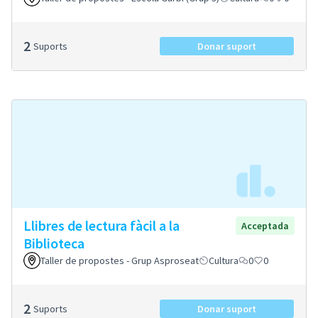
2
Suports
Donar suport
Llibres de lectura fàcil a la
Acceptada
Biblioteca
Taller de propostes - Grup Asproseat
Cultura
0
0
2
Suports
Donar suport