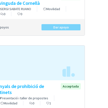
avinguda de Cornellà
SERGI SABATE RUANO
Movilidad
0
0
Apoyos
Dar apoyo
nyals de prohibició de
Acceptada
tinets
Presentació i taller de propostes
Movilidad
0
1