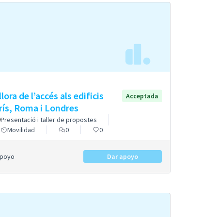
lora de l’accés als edificis
Acceptada
rís, Roma i Londres
Presentació i taller de propostes
Movilidad
0
0
Apoyo
Dar apoyo