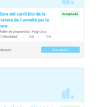
lora del carril bici de la
Acceptada
rretera de Cornellà per la
rera
Taller de propuestas - Puig Coca
Movilidad
0
0
Apoyos
Dar apoyo