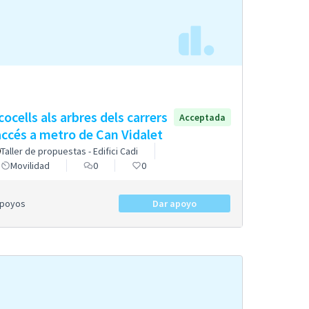
cocells als arbres dels carrers
Acceptada
accés a metro de Can Vidalet
Taller de propuestas - Edifici Cadi
Movilidad
0
0
Apoyos
Dar apoyo