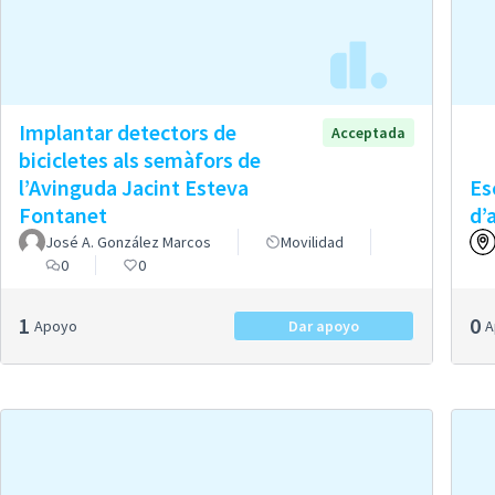
Implantar detectors de
Acceptada
bicicletes als semàfors de
l’Avinguda Jacint Esteva
Es
Fontanet
d’
José A. González Marcos
Movilidad
0
0
1
0
Apoyo
Dar apoyo