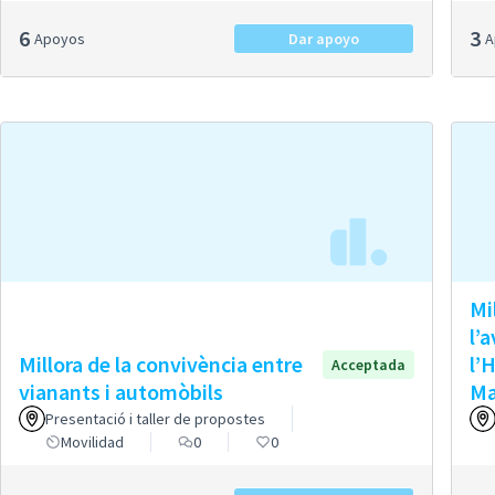
6
3
Apoyos
Dar apoyo
Mi
l’
Millora de la convivència entre
l’
Acceptada
vianants i automòbils
Ma
Presentació i taller de propostes
Movilidad
0
0