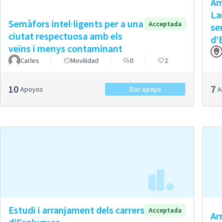
Amp
La
Semàfors intel·ligents per a una
Acceptada
se
ciutat respectuosa amb els
d’
veïns i menys contaminant
Carles
Movilidad
0
2
10
7
Apoyos
Dar apoyo
Estudi i arranjament dels carrers
Acceptada
Ar