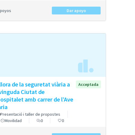
Apoyos
Dar apoyo
llora de la seguretat viària a
Acceptada
avinguda Ciutat de
Hospitalet amb carrer de l’Ave
ria
Presentació i taller de propostes
Movilidad
0
0