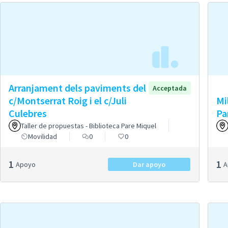
Arranjament dels paviments del
Acceptada
c/Montserrat Roig i el c/Juli
Mil
Culebres
Pa
Taller de propuestas - Biblioteca Pare Miquel
Movilidad
0
0
1
1
Apoyo
Dar apoyo