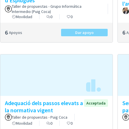
d’Esplugues
l’
Taller de propuestas - Grupo Informática
Intermedio (Puig Coca)
Movilidad
0
0
6
6
Apoyos
Dar apoyo
Adequació dels passos elevats a
Se
Acceptada
la normativa vigent
pa
Taller de propuestas - Puig Coca
Movilidad
0
0