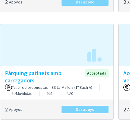
2
2
Apoyos
Dar apoyo
Pàrquing patinets amb
Ac
Acceptada
carregadors
Ve
Taller de propuestas - IES La Mallola (1º Bach A)
Movilidad
1
0
2
2
Apoyos
Dar apoyo