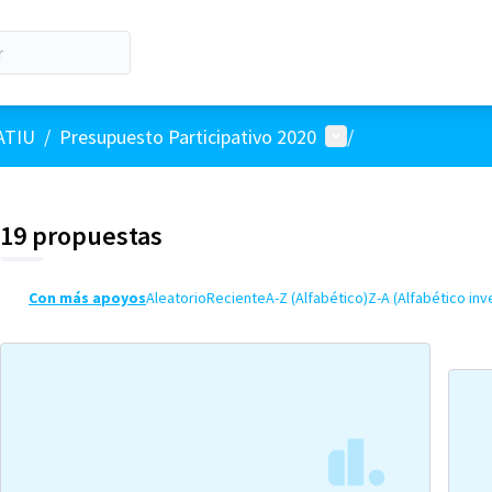
Menú de usuario
ATIU
/
Presupuesto Participativo 2020
/
19 propuestas
Con más apoyos
Aleatorio
Reciente
A-Z (Alfabético)
Z-A (Alfabético inv