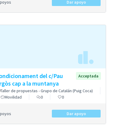
Apoyos
Dar apoyo
ondicionament del c/Pau
Acceptada
rgòs cap a la muntanya
Taller de propuestas - Grupo de Catalán (Puig Coca)
Movilidad
0
0
Apoyos
Dar apoyo