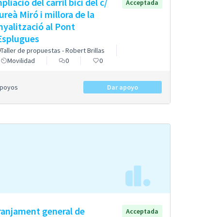
liació del carril bici del c/
Acceptada
ureà Miró i millora de la
nyalització al Pont
Esplugues
Taller de propuestas - Robert Brillas
Movilidad
0
0
Apoyos
Dar apoyo
ranjament general de
Acceptada