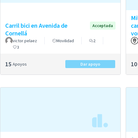
Mil
Carril bici en Avenida de
ca
Acceptada
Cornellá
vo
victor pelaez
Movilidad
2
3
15
10
Apoyos
Dar apoyo