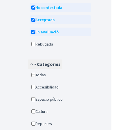
No contestada
Acceptada
En avaluació
Rebutjada
~ Categories
Todas
Accesibilidad
Espacio público
Cultura
Deportes