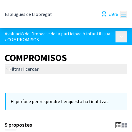
Menú
Esplugues de Llobregat
Entra
Avaluació de l'impacte de la participació infantil i juvenil
Menú p
/
COMPROMISOS
COMPROMISOS
Filtrar i cercar
El període per respondre l'enquesta ha finalitzat.
9 propostes