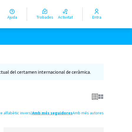
Ajuda
Trobades
Activitat
Entra
actual del certamen internacional de ceràmica.
e alfabètic invers)
Amb més seguidores
Amb més autores