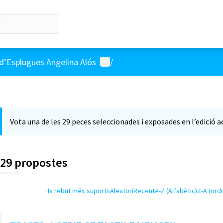
Menú d'usuari
d’Esplugues Angelina Alós
/
Vota una de les 29 peces seleccionades i exposades en l’edició 
29 propostes
Ha rebut més suports
Aleatori
Recent
A-Z (Alfabètic)
Z-A (ordr