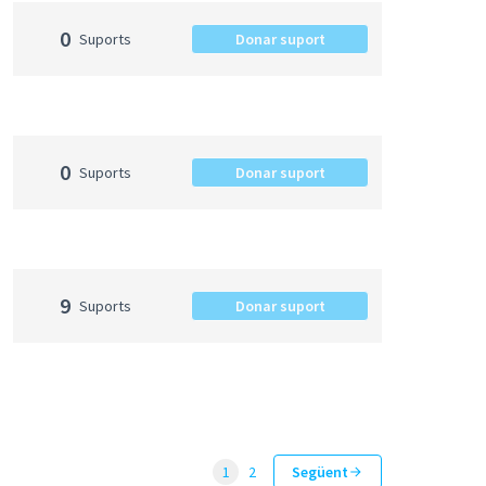
0
Suports
Donar suport
0
Suports
Donar suport
9
Suports
Donar suport
1
2
Següent