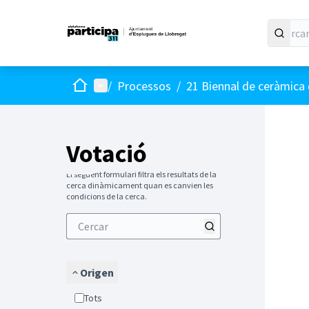
Inici
Menú principal
/
Processos
/
21 Biennal de ceràmica 
Votació
El següent formulari filtra els resultats de la
cerca dinàmicament quan es canvien les
condicions de la cerca.
Origen
Tots