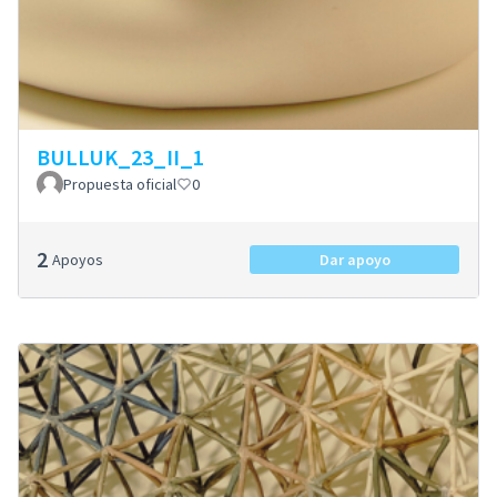
BULLUK_23_II_1
Propuesta oficial
0
2
Apoyos
Dar apoyo