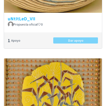
uNtItLeD_VII
Propuesta oficial
0
1
Apoyo
Dar apoyo