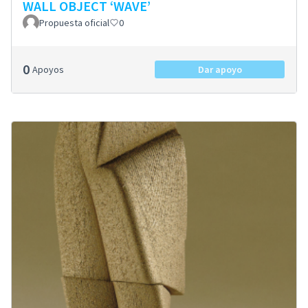
WALL OBJECT ‘WAVE’
Propuesta oficial
0
0
Apoyos
Dar apoyo