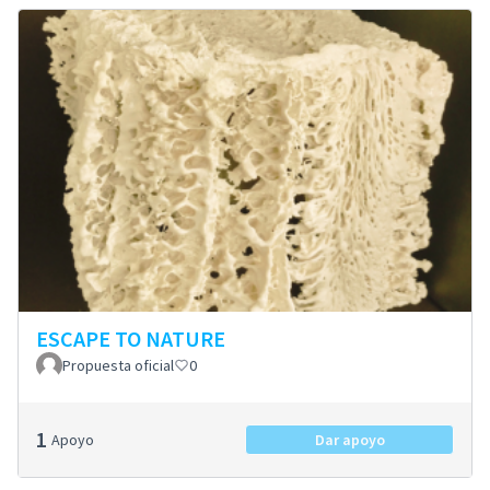
ESCAPE TO NATURE
Propuesta oficial
0
1
Apoyo
Dar apoyo