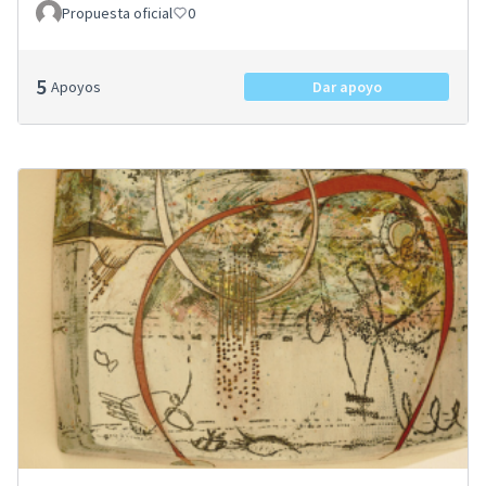
Propuesta oficial
0
5
Apoyos
Dar apoyo