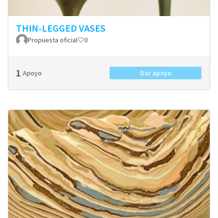
THIN-LEGGED VASES
Propuesta oficial
0
1
Apoyo
Dar apoyo