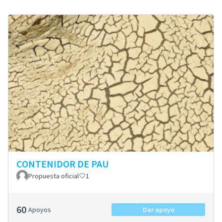
CONTENIDOR DE PAU
Propuesta oficial
1
60
Apoyos
Dar apoyo