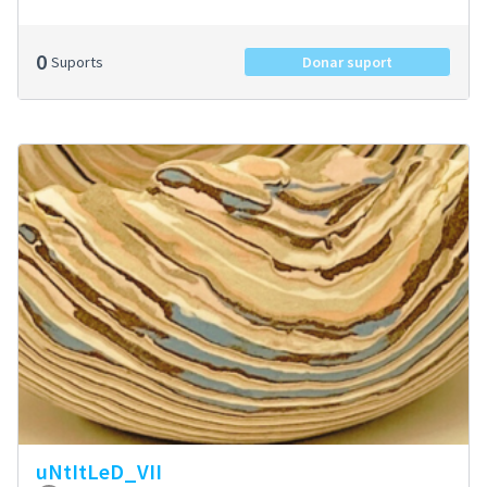
0
Suports
Donar suport
uNtItLeD_VII