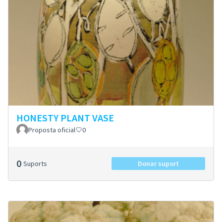
HONESTY PLANT VASE
Proposta oficial
0
0
Suports
Donar suport