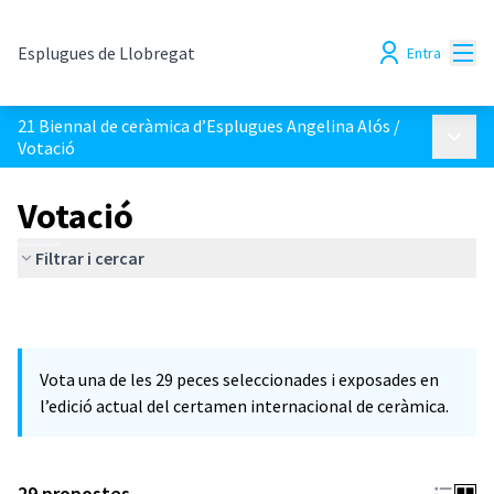
Menú
Esplugues de Llobregat
Entra
21 Biennal de ceràmica d’Esplugues Angelina Alós
/
Menú p
Votació
Votació
Filtrar i cercar
Vota una de les 29 peces seleccionades i exposades en
l’edició actual del certamen internacional de ceràmica.
29 propostes