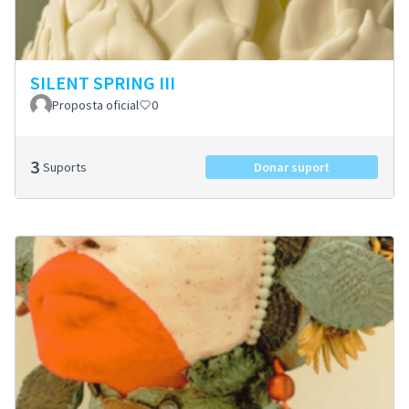
SILENT SPRING III
Proposta oficial
0
3
Suports
Donar suport