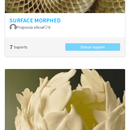
SURFACE MORPHED
Proposta oficial
0
7
Suports
Donar suport