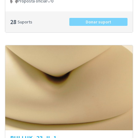
Proposta oficial
0
28
Suports
Donar suport
BULLUK_23_II_1