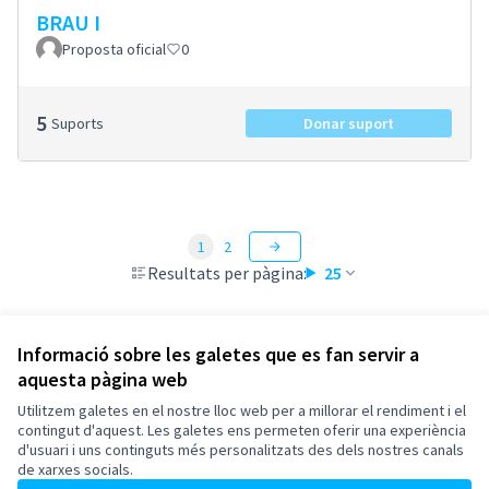
BRAU I
Proposta oficial
0
5
Suports
Donar suport
1
2
Resultats per pàgina:
25
Informació sobre les galetes que es fan servir a
aquesta pàgina web
Termes i condicions d'ús
Configuració de les galetes
Utilitzem galetes en el nostre lloc web per a millorar el rendiment i el
Esplugues de Llobregat a X
Esplugues de Llobregat a Facebook
Esplugues de Llobregat a Instagram
Esplugues de Llobregat a YouTube
contingut d'aquest. Les galetes ens permeten oferir una experiència
d'usuari i uns continguts més personalitzats des dels nostres canals
(Enllaç extern)
(Enllaç extern)
(Enllaç extern)
(Enllaç extern)
Català
de xarxes socials.
Triar la llengua
Elegir el idioma