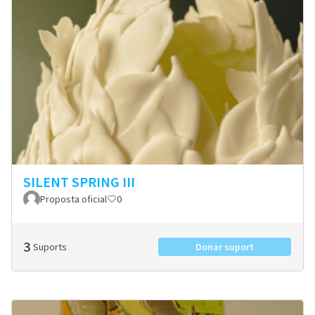
SILENT SPRING III
Proposta oficial
0
3
Suports
Donar suport