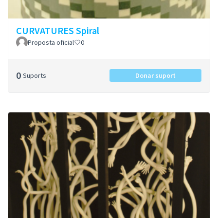
CURVATURES Spiral
Proposta oficial
0
0
Suports
Donar suport