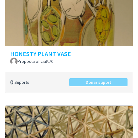
HONESTY PLANT VASE
Proposta oficial
0
0
Suports
Donar suport