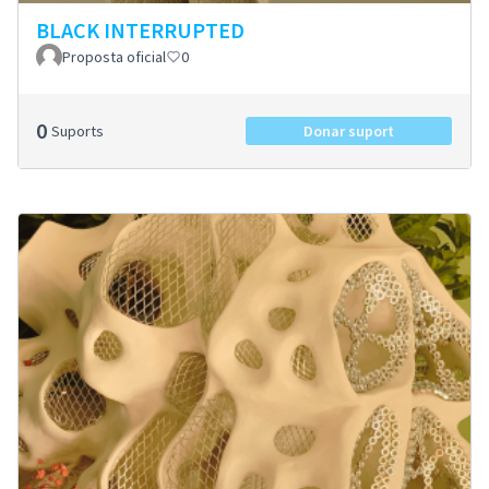
BLACK INTERRUPTED
Proposta oficial
0
0
Suports
Donar suport