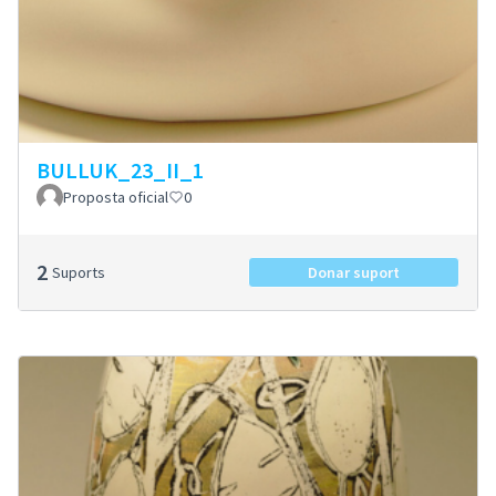
BULLUK_23_II_1
Proposta oficial
0
2
Suports
Donar suport