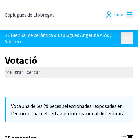
Menú
Esplugues de Llobregat
Entra
21 Biennal de ceràmica d’Esplugues Angelina Alós
/
Menú p
Votació
Votació
Filtrar i cercar
Vota una de les 29 peces seleccionades i exposades en
l’edició actual del certamen internacional de ceràmica.
29 propostes