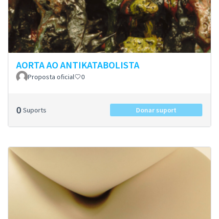
AORTA AO ANTIKATABOLISTA
Proposta oficial
0
0
Suports
Donar suport