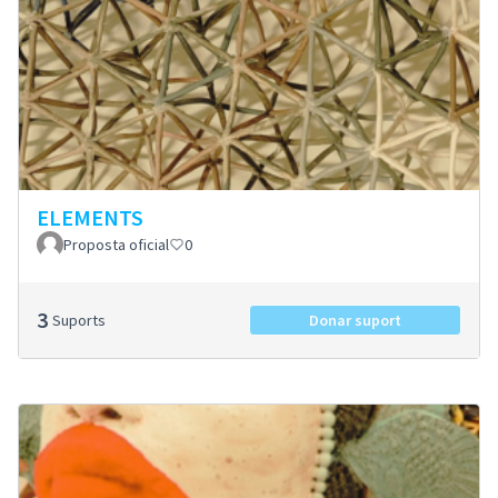
ELEMENTS
Proposta oficial
0
3
Suports
Donar suport