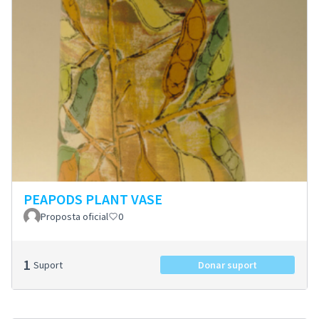
PEAPODS PLANT VASE
Proposta oficial
0
1
Suport
Donar suport