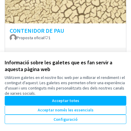
CONTENIDOR DE PAU
Proposta oficial
1
60
Suports
Donar suport
Informació sobre les galetes que es fan servir a
aquesta pàgina web
Utilitzem galetes en el nostre lloc web per a millorar el rendiment i el
contingut d'aquest. Les galetes ens permeten oferir una experiència
Termes i condicions d'ús
d'usuari i uns continguts més personalitzats des dels nostres canals
Configuració de les galetes
de xarxes socials.
Esplugues de Llobregat a X
Esplugues de Llobregat a Facebook
Esplugues de Llobregat a Instagram
Esplugues de Llobregat a YouTube
Acceptar totes
(Enllaç extern)
(Enllaç extern)
(Enllaç extern)
(Enllaç extern)
Català
Triar la llengua
Elegir el idioma
Acceptar només les essencials
Configuració