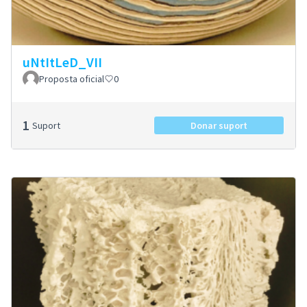
uNtItLeD_VII
Proposta oficial
0
1
Suport
Donar suport