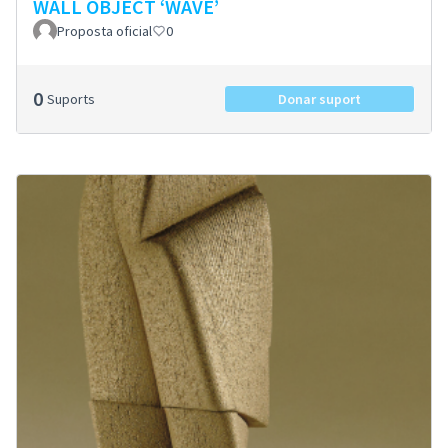
WALL OBJECT ‘WAVE’
Proposta oficial
0
0
Suports
Donar suport