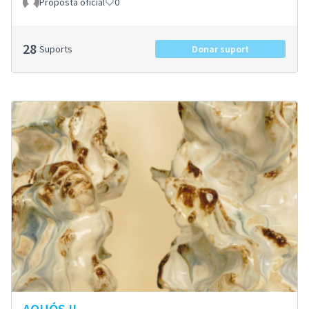
Proposta oficial
0
28
Suports
Donar suport
AQUÓS II