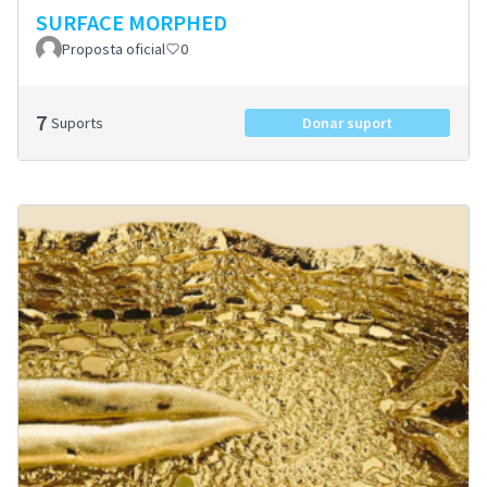
SURFACE MORPHED
Proposta oficial
0
7
Suports
Donar suport