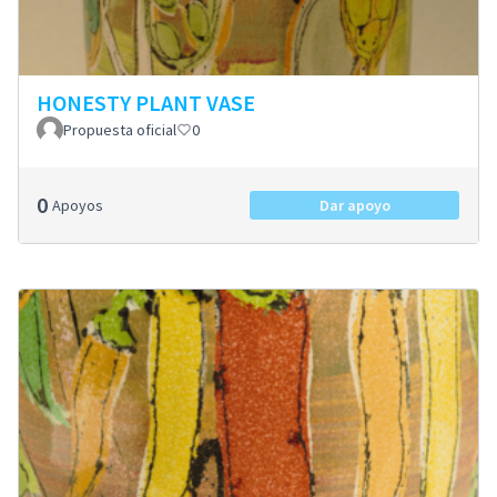
HONESTY PLANT VASE
Propuesta oficial
0
0
Apoyos
Dar apoyo