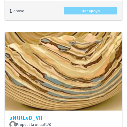
1
Apoyo
Dar apoyo
uNtItLeD_VII
Propuesta oficial
0