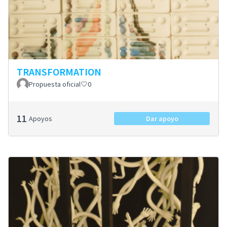
TRANSFORMATION
Propuesta oficial
0
11
Apoyos
Dar apoyo