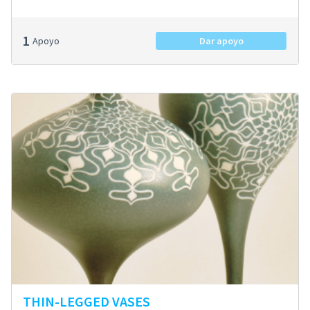
1
Apoyo
Dar apoyo
THIN-LEGGED VASES