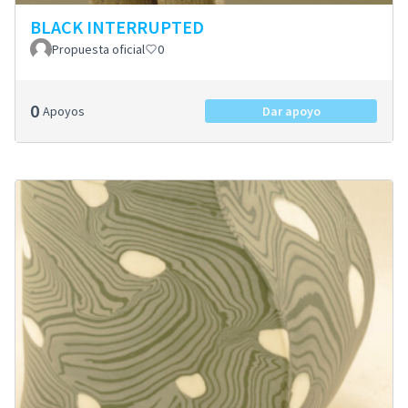
BLACK INTERRUPTED
Propuesta oficial
0
0
Apoyos
Dar apoyo