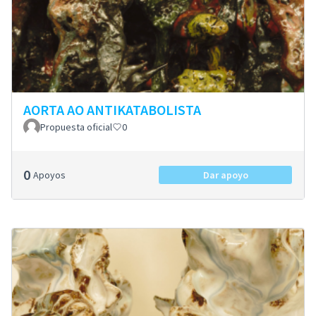
AORTA AO ANTIKATABOLISTA
Propuesta oficial
0
0
Apoyos
Dar apoyo