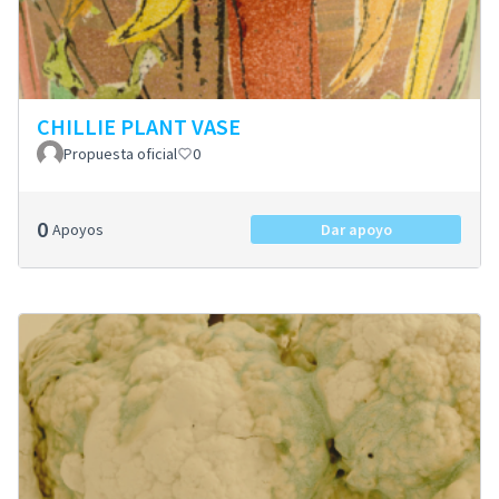
CHILLIE PLANT VASE
Propuesta oficial
0
0
Apoyos
Dar apoyo