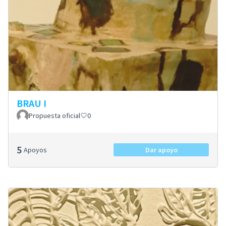
BRAU I
Propuesta oficial
0
5
Apoyos
Dar apoyo