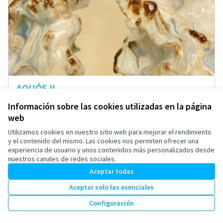
AQUÓS II
Propuesta oficial
0
Información sobre las cookies utilizadas en la página
web
Utilizamos cookies en nuestro sitio web para mejorar el rendimiento
0
Apoyos
Dar apoyo
y el contenido del mismo. Las cookies nos permiten ofrecer una
experiencia de usuario y unos contenidos más personalizados desde
nuestros canales de redes sociales.
Aceptar todas
Términos y condiciones de uso
Aceptar solo las esenciales
Configuración de cookies
Esplugues de Llobregat en X
Esplugues de Llobregat en Facebook
Esplugues de Llobregat en Instagram
Esplugues de Llobregat en YouTube
Configuración
(Enlace externo)
(Enlace externo)
(Enlace externo)
(Enlace externo)
Castellano
Triar la llengua
Elegir el idioma