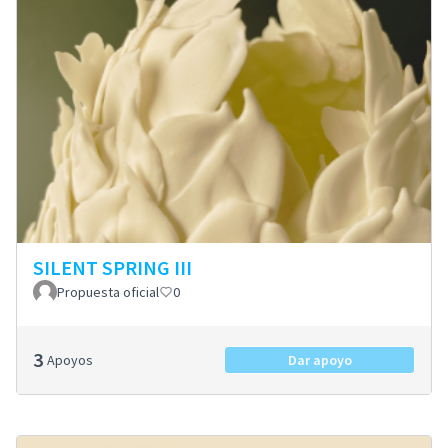
SILENT SPRING III
Propuesta oficial
0
3
Apoyos
Dar apoyo