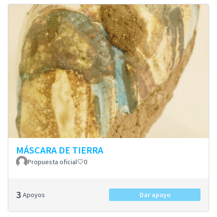
MÁSCARA DE TIERRA
Propuesta oficial
0
3
Apoyos
Dar apoyo