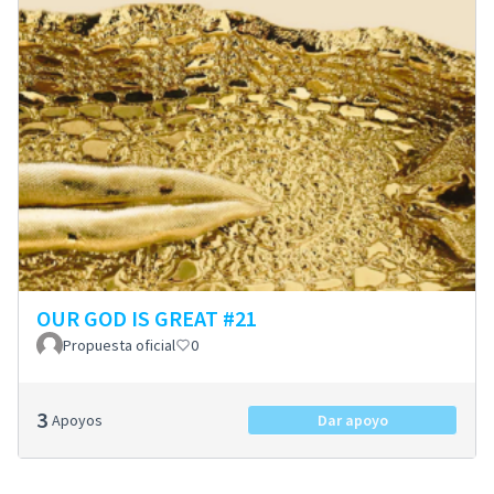
OUR GOD IS GREAT #21
Propuesta oficial
0
3
Apoyos
Dar apoyo