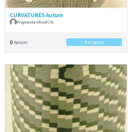
CURVATURES Autum
Propuesta oficial
0
0
Apoyos
Dar apoyo