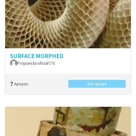
SURFACE MORPHED
Propuesta oficial
0
7
Apoyos
Dar apoyo