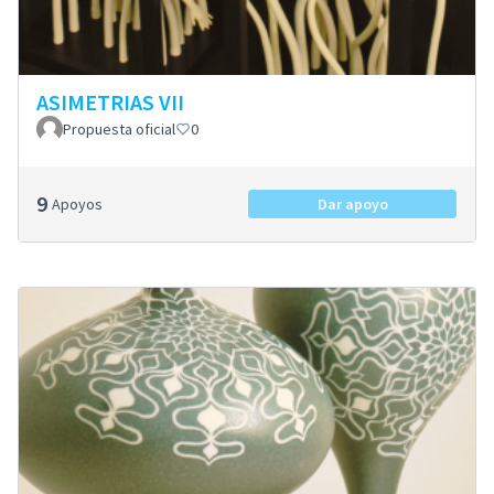
ASIMETRIAS VII
Propuesta oficial
0
9
Apoyos
Dar apoyo