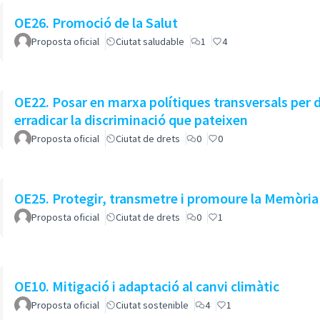
OE26. Promoció de la Salut
Proposta oficial
Ciutat saludable
1
4
OE22. Posar en marxa polítiques transversals per don
erradicar la discriminació que pateixen
Proposta oficial
Ciutat de drets
0
0
OE25. Protegir, transmetre i promoure la Memòri
Proposta oficial
Ciutat de drets
0
1
OE10. Mitigació i adaptació al canvi climàtic
Proposta oficial
Ciutat sostenible
4
1