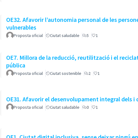
OE32. Afavorir l’autonomia personal de les persone
vulnerables
Proposta oficial
Ciutat saludable
5
1
OE7. Millora de la reducció, reutilització i el recicla
pública
Proposta oficial
Ciutat sostenible
2
1
OE31. Afavorir el desenvolupament integral dels i d
Proposta oficial
Ciutat saludable
0
1
OE1. Ciutat digital inclusiva, sense deixar ningú e