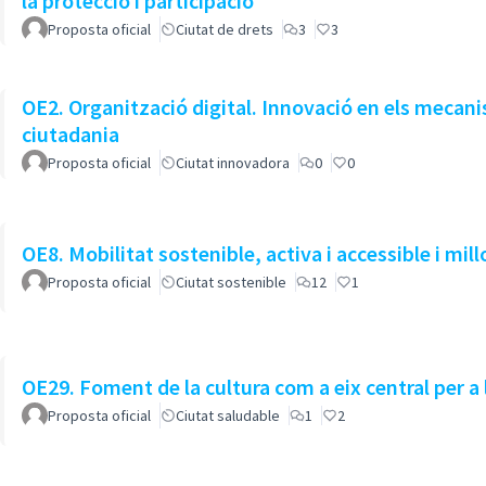
la protecció i participació
Proposta oficial
Ciutat de drets
3
3
OE2. Organització digital. Innovació en els mecanismes de g
ciutadania
Proposta oficial
Ciutat innovadora
0
0
OE8. Mobilitat sostenible, activa i accessible i millo
Proposta oficial
Ciutat sostenible
12
1
OE29. Foment de la cultura com a eix central per a
Proposta oficial
Ciutat saludable
1
2