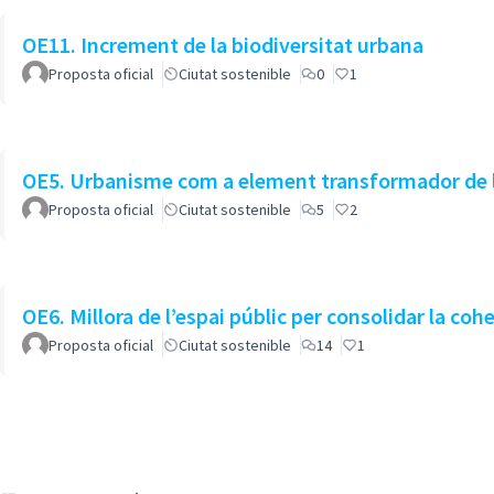
OE11. Increment de la biodiversitat urbana
Proposta oficial
Ciutat sostenible
0
1
OE5. Urbanisme com a element transformador de l
Proposta oficial
Ciutat sostenible
5
2
OE6. Millora de l’espai públic per consolidar la coh
Proposta oficial
Ciutat sostenible
14
1