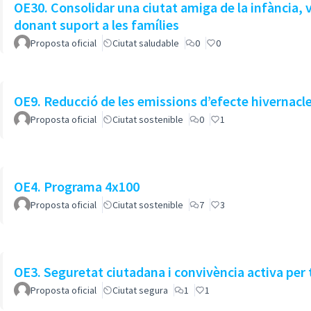
OE30. Consolidar una ciutat amiga de la infància, 
donant suport a les famílies
Proposta oficial
Ciutat saludable
0
0
OE9. Reducció de les emissions d’efecte hivernacle
Proposta oficial
Ciutat sostenible
0
1
OE4. Programa 4x100
Proposta oficial
Ciutat sostenible
7
3
OE3. Seguretat ciutadana i convivència activa per 
Proposta oficial
Ciutat segura
1
1