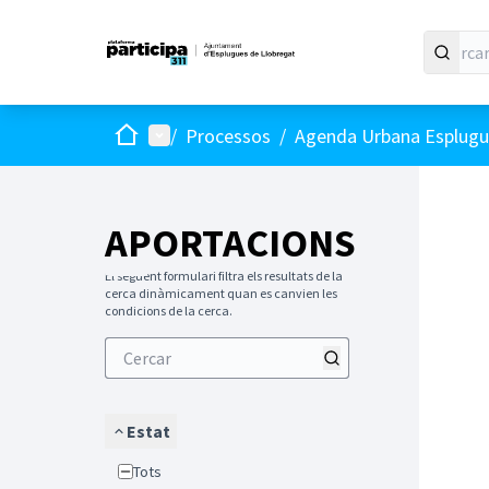
Inici
Menú principal
/
Processos
/
Agenda Urbana Esplugue
APORTACIONS
El següent formulari filtra els resultats de la
cerca dinàmicament quan es canvien les
condicions de la cerca.
Estat
Tots