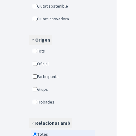
Ciutat sostenible
Ciutat innovadora
Origen
Tots
Oficial
Participants
Grups
Trobades
Relacionat amb
Totes