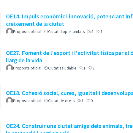
OE14. Impuls econòmic i innovació, potenciant infr
creixement de la ciutat
Proposta oficial
Ciutat d'oportunitats
1
1
OE27. Foment de l'esport i l'activitat física per al
llarg de la vida
Proposta oficial
Ciutat saludable
1
3
OE18. Cohesió social, cures, igualtat i desenvolu
Proposta oficial
Ciutat de drets
1
0
OE24. Construir una ciutat amiga dels animals, tr