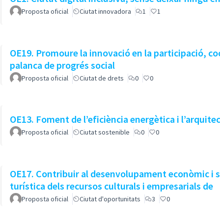
Proposta oficial
Ciutat innovadora
1
1
OE19. Promoure la innovació en la participació, co
palanca de progrés social
Proposta oficial
Ciutat de drets
0
0
OE13. Foment de l’eficiència energètica i l’arquite
Proposta oficial
Ciutat sostenible
0
0
OE17. Contribuir al desenvolupament econòmic i s
turística dels recursos culturals i empresarials de
Proposta oficial
Ciutat d'oportunitats
3
0