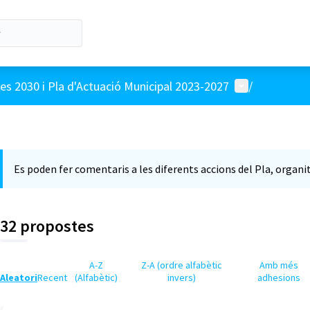
Menú d'usuari
s 2030 i Pla d'Actuació Municipal 2023-2027
/
Es poden fer comentaris a les diferents accions del Pla, organi
32 propostes
A-Z
Z-A (ordre alfabètic
Amb més
Aleatori
Recent
(Alfabètic)
invers)
adhesions