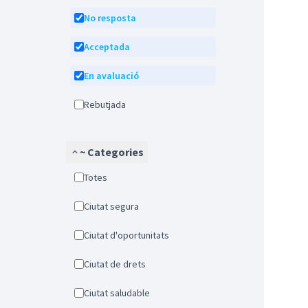
No resposta
Acceptada
En avaluació
Rebutjada
~ Categories
Totes
Ciutat segura
Ciutat d'oportunitats
Ciutat de drets
Ciutat saludable