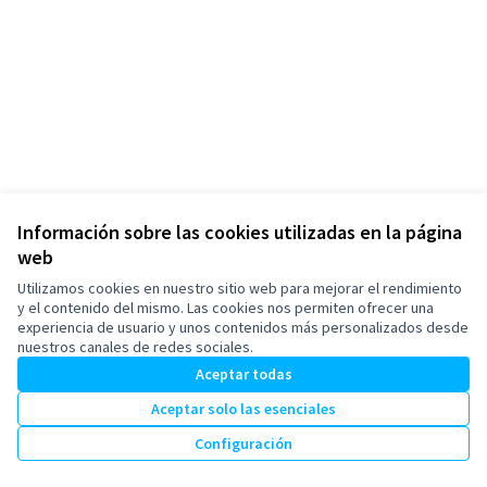
Información sobre las cookies utilizadas en la página
web
Términos y condiciones de uso
Configuración de cookies
Utilizamos cookies en nuestro sitio web para mejorar el rendimiento
Esplugues de Llobregat en X
Esplugues de Llobregat en Facebook
Esplugues de Llobregat en Instagram
Esplugues de Llobregat en YouTube
y el contenido del mismo. Las cookies nos permiten ofrecer una
experiencia de usuario y unos contenidos más personalizados desde
(Enlace externo)
(Enlace externo)
(Enlace externo)
(Enlace externo)
Castellano
nuestros canales de redes sociales.
Triar la llengua
Elegir el idioma
Aceptar todas
Aceptar solo las esenciales
Con licenci
(Enlace exte
Configuración
(Enlace externo)
Web creada con
software libre
.
(Enlace externo)