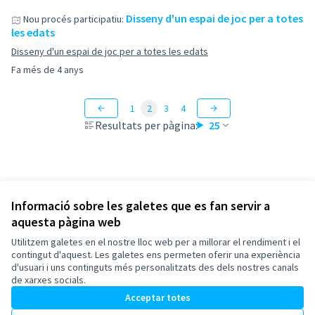
Disseny d'un espai de joc per a totes
Nou procés participatiu:
les edats
Disseny d'un espai de joc per a totes les edats
Fa més de 4 anys
1
2
3
4
Resultats per pàgina:
25
Informació sobre les galetes que es fan servir a
aquesta pàgina web
Termes i condicions d'ús
Configuració de les galetes
Utilitzem galetes en el nostre lloc web per a millorar el rendiment i el
Esplugues de Llobregat a X
Esplugues de Llobregat a Facebook
Esplugues de Llobregat a Instagram
Esplugues de Llobregat a YouTube
contingut d'aquest. Les galetes ens permeten oferir una experiència
d'usuari i uns continguts més personalitzats des dels nostres canals
(Enllaç extern)
(Enllaç extern)
(Enllaç extern)
(Enllaç extern)
Català
de xarxes socials.
Triar la llengua
Elegir el idioma
Acceptar totes