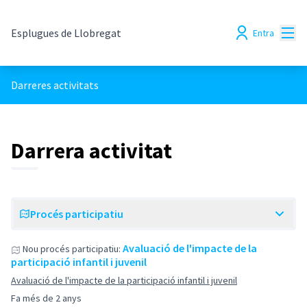
Menú
Esplugues de Llobregat
Entra
Darreres activitats
Darrera activitat
Procés participatiu
Avaluació de l'impacte de la
Nou procés participatiu:
participació infantil i juvenil
Avaluació de l'impacte de la participació infantil i juvenil
Fa més de 2 anys