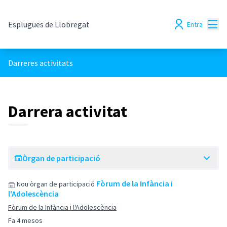
Menú
Esplugues de Llobregat
Entra
Darreres activitats
Darrera activitat
Òrgan de participació
Fòrum de la Infància i
Nou òrgan de participació
l'Adolescència
Fòrum de la Infància i l'Adolescència
Fa 4 mesos