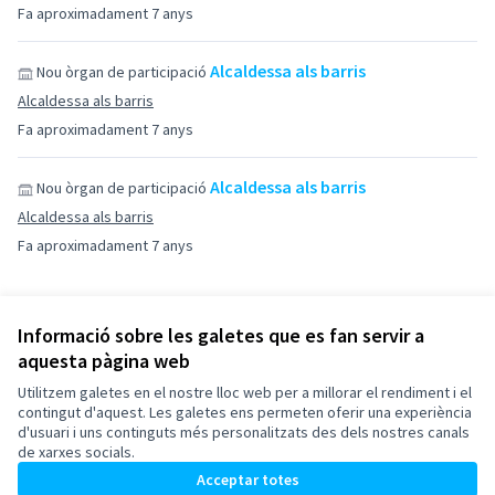
Fa aproximadament 7 anys
Alcaldessa als barris
Nou òrgan de participació
Alcaldessa als barris
Fa aproximadament 7 anys
Alcaldessa als barris
Nou òrgan de participació
Alcaldessa als barris
Fa aproximadament 7 anys
Informació sobre les galetes que es fan servir a
aquesta pàgina web
Termes i condicions d'ús
Configuració de les galetes
Utilitzem galetes en el nostre lloc web per a millorar el rendiment i el
Esplugues de Llobregat a X
Esplugues de Llobregat a Facebook
Esplugues de Llobregat a Instagram
Esplugues de Llobregat a YouTube
contingut d'aquest. Les galetes ens permeten oferir una experiència
d'usuari i uns continguts més personalitzats des dels nostres canals
(Enllaç extern)
(Enllaç extern)
(Enllaç extern)
(Enllaç extern)
Català
de xarxes socials.
Triar la llengua
Elegir el idioma
Acceptar totes