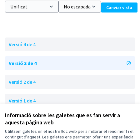
Canviar vista
Versió 4 de 4
Versió 3 de 4
Versió 2 de 4
Versió 1 de 4
Informació sobre les galetes que es fan servir a
aquesta pàgina web
Termes i condicions d'ús
Configuració de les galetes
Utilitzem galetes en el nostre lloc web per a millorar el rendiment i el
Esplugues de Llobregat a X
Esplugues de Llobregat a Facebook
Esplugues de Llobregat a Instagram
Esplugues de Llobregat a YouTube
contingut d'aquest. Les galetes ens permeten oferir una experiència