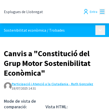
Menú
Esplugues de Llobregat
Entra
Menú p
Sostenibilitat econòmica
/
Trobades
Canvis a "Constitució del
Grup Motor Sostenibilitat
Econòmica"
Participació i Atenció a la Ciutadania - Ruth Gonzalez
18/07/2025 14:31
Mode de vista de
comparació:
Vista HTML: