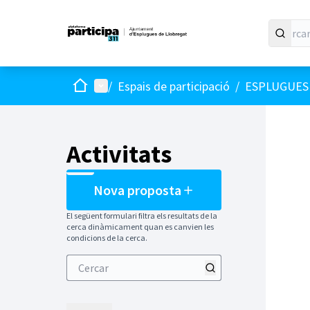
Inici
Menú principal
/
Espais de participació
/
ESPLUGUES 
Activitats
Nova proposta
El següent formulari filtra els resultats de la
cerca dinàmicament quan es canvien les
condicions de la cerca.