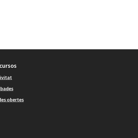
cursos
ivitat
obades
es obertes