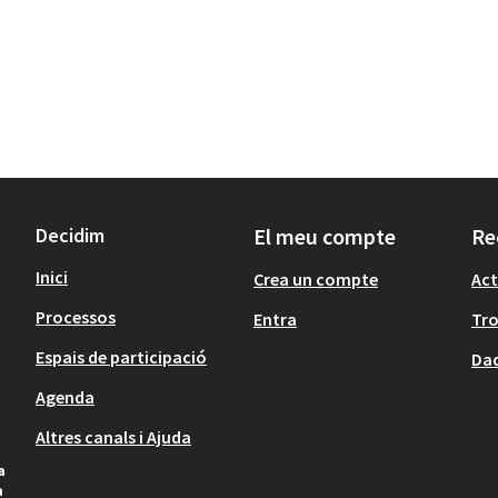
Decidim
El meu compte
Re
Inici
Crea un compte
Act
Processos
Entra
Tr
Espais de participació
Dad
Agenda
Altres canals i Ajuda
a
a