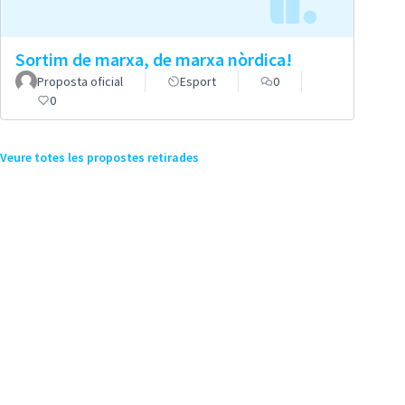
Sortim de marxa, de marxa nòrdica!
Proposta oficial
Esport
0
0
Veure totes les propostes retirades