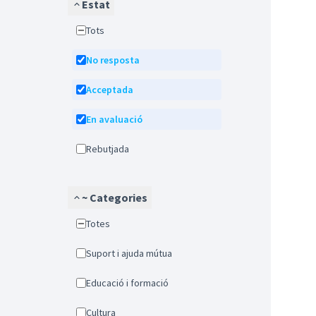
Estat
Tots
No resposta
Acceptada
En avaluació
Rebutjada
~ Categories
Totes
Suport i ajuda mútua
Educació i formació
Cultura