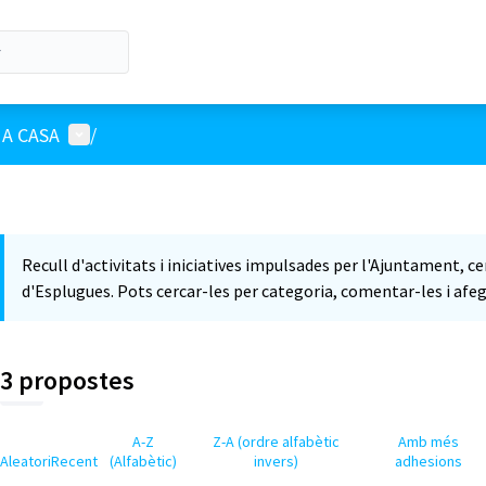
Menú d'usuari
A CASA
/
Recull d'activitats i iniciatives impulsades per l'Ajuntament, c
d'Esplugues. Pots cercar-les per categoria, comentar-les i afeg
3 propostes
A-Z
Z-A (ordre alfabètic
Amb més
Aleatori
Recent
(Alfabètic)
invers)
adhesions