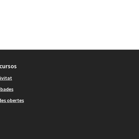
cursos
ivitat
obades
es obertes