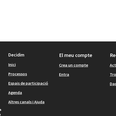
Decidim
El meu compte
Re
Inici
Crea un compte
Act
Processos
Entra
Tr
Espais de participació
Dad
Agenda
Altres canals i Ajuda
a
a