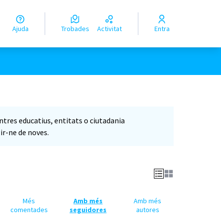
Ajuda
Trobades
Activitat
Entra
entres educatius, entitats o ciutadania
ir-ne de noves.
Més
Amb més
Amb més
comentades
seguidores
autores