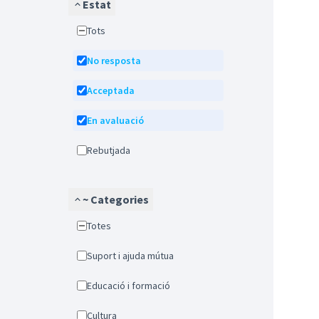
Estat
Tots
No resposta
Acceptada
En avaluació
Rebutjada
~ Categories
Totes
Suport i ajuda mútua
Educació i formació
Cultura