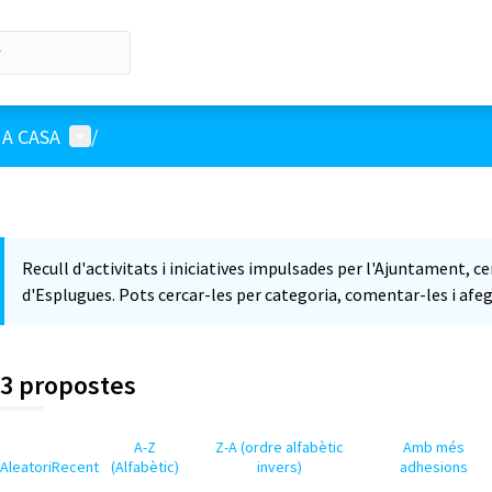
Menú d'usuari
A CASA
/
Recull d'activitats i iniciatives impulsades per l'Ajuntament, c
d'Esplugues. Pots cercar-les per categoria, comentar-les i afeg
3 propostes
A-Z
Z-A (ordre alfabètic
Amb més
Aleatori
Recent
(Alfabètic)
invers)
adhesions