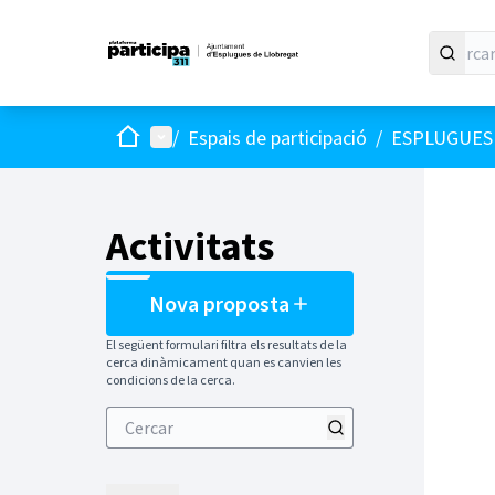
Inici
Menú principal
/
Espais de participació
/
ESPLUGUES 
Activitats
Nova proposta
El següent formulari filtra els resultats de la
cerca dinàmicament quan es canvien les
condicions de la cerca.