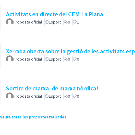
Activitats en directe del CEM La Plana
Proposta oficial
Esport
0
1
Xerrada oberta sobre la gestió de les activitats es
Proposta oficial
Esport
0
0
Sortim de marxa, de marxa nòrdica!
Proposta oficial
Esport
0
0
Veure totes les propostes retirades