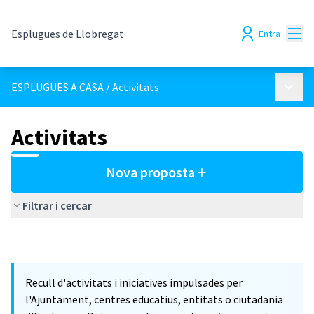
Menú
Esplugues de Llobregat
Entra
Menú p
ESPLUGUES A CASA
/
Activitats
Activitats
Nova proposta
Filtrar i cercar
Recull d'activitats i iniciatives impulsades per
l'Ajuntament, centres educatius, entitats o ciutadania