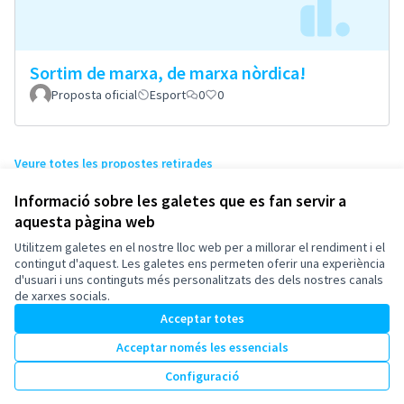
Sortim de marxa, de marxa nòrdica!
Proposta oficial
Esport
0
0
Veure totes les propostes retirades
Informació sobre les galetes que es fan servir a
aquesta pàgina web
Termes i condicions d'ús
Configuració de les galetes
Utilitzem galetes en el nostre lloc web per a millorar el rendiment i el
Esplugues de Llobregat a X
Esplugues de Llobregat a Facebook
Esplugues de Llobregat a Instagram
Esplugues de Llobregat a YouTube
contingut d'aquest. Les galetes ens permeten oferir una experiència
d'usuari i uns continguts més personalitzats des dels nostres canals
(Enllaç extern)
(Enllaç extern)
(Enllaç extern)
(Enllaç extern)
Català
de xarxes socials.
Triar la llengua
Elegir el idioma
Acceptar totes
Acceptar només les essencials
Amb llicènc
(Enllaç exte
Configuració
(Enllaç extern)
Web creada amb
programari lliure
.
(Enllaç extern)