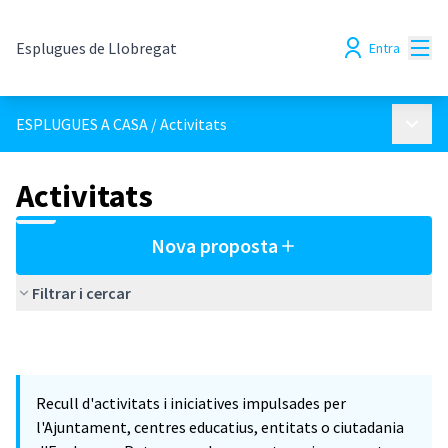
Menú
Esplugues de Llobregat
Entra
Menú p
ESPLUGUES A CASA
/
Activitats
Activitats
Nova proposta
Filtrar i cercar
Recull d'activitats i iniciatives impulsades per
l'Ajuntament, centres educatius, entitats o ciutadania