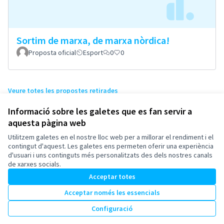
Sortim de marxa, de marxa nòrdica!
Proposta oficial
Esport
0
0
Veure totes les propostes retirades
Informació sobre les galetes que es fan servir a
aquesta pàgina web
Termes i condicions d'ús
Configuració de les galetes
Utilitzem galetes en el nostre lloc web per a millorar el rendiment i el
Esplugues de Llobregat a X
Esplugues de Llobregat a Facebook
Esplugues de Llobregat a Instagram
Esplugues de Llobregat a YouTube
contingut d'aquest. Les galetes ens permeten oferir una experiència
d'usuari i uns continguts més personalitzats des dels nostres canals
(Enllaç extern)
(Enllaç extern)
(Enllaç extern)
(Enllaç extern)
Català
de xarxes socials.
Triar la llengua
Elegir el idioma
Acceptar totes
Acceptar només les essencials
Amb llicènc
(Enllaç exte
Configuració
(Enllaç extern)
Web creada amb
programari lliure
.
(Enllaç extern)